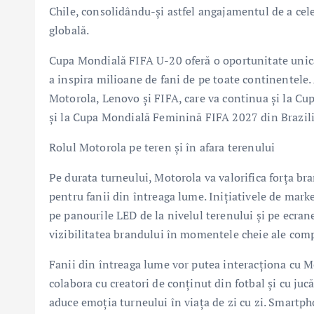
Chile, consolidându-și astfel angajamentul de a cel
globală.
Cupa Mondială FIFA U-20 oferă o oportunitate unică d
a inspira milioane de fani de pe toate continentele.
Motorola, Lenovo și FIFA, care va continua și la C
și la Cupa Mondială Feminină FIFA 2027 din Brazili
Rolul Motorola pe teren și în afara terenului
Pe durata turneului, Motorola va valorifica forța bran
pentru fanii din întreaga lume. Inițiativele de mark
pe panourile LED de la nivelul terenului și pe ecran
vizibilitatea brandului în momentele cheie ale comp
Fanii din întreaga lume vor putea interacționa cu M
colabora cu creatori de conținut din fotbal și cu jucă
aduce emoția turneului în viața de zi cu zi. Smartp