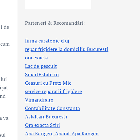
Parteneri & Recomandări:
i de
firma curatenie cluj
recum
repar frigidere la domiciliu Bucuresti
ora exacta
Lac de pescuit
SmartEstate.ro
 lui
Ceasuri cu Pretz Mic
ișat
service reparatii frigidere
ând
Vimandra.ro
Contabilitate Constanta
Asfaltari Bucuresti
a va
Ora exacta Stiri
Apa Kangen, Aparat Apa Kangen
sul