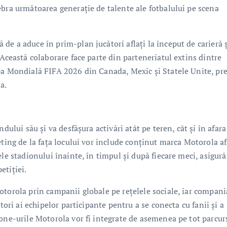
ebra următoarea generație de talente ale fotbalului pe scena
e a aduce în prim-plan jucători aflați la început de carieră ș
 Această colaborare face parte din parteneriatul extins dintre
upa Mondială FIFA 2026 din Canada, Mexic și Statele Unite, p
a.
dului său și va desfășura activări atât pe teren, cât și în afara
eting de la fața locului vor include conținut marca Motorola af
ele stadionului înainte, în timpul și după fiecare meci, asigur
etiției.
otorola prin campanii globale pe rețelele sociale, iar compani
tori ai echipelor participante pentru a se conecta cu fanii și a
hone-urile Motorola vor fi integrate de asemenea pe tot parcur