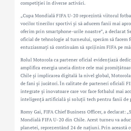
competiției în diverse activări.
„Cupa Mondială FIFA U-20 reprezintă viitorul fotbal
vocilor tinerilor sportivi și să aducem fanii mai apr
oferim prin smartphone-urile noastre”, a declarat Se
oficial de tehnologie al turneului, sperăm să facem 
entuziasmați să continuăm să sprijinim FIFA pe mă
Rolul Motorola ca partener oficial evidențiază dedic
amplifica energia uneia dintre cele mai promițătoare 
Chile și implicarea digitală la nivel global, Motorol
de fani și jucători. În calitate de parteneri oficiali
integrate și inovatoare care vor face fotbalul mai ac
inteligență artificială și soluții tech pentru fanii de
Romy Gai, FIFA Chief Business Officer, a declarat:
Mondială FIFA U-20 din Chile. Acest turneu va aduce 
planetei, reprezentând 24 de națiuni. Prin această c