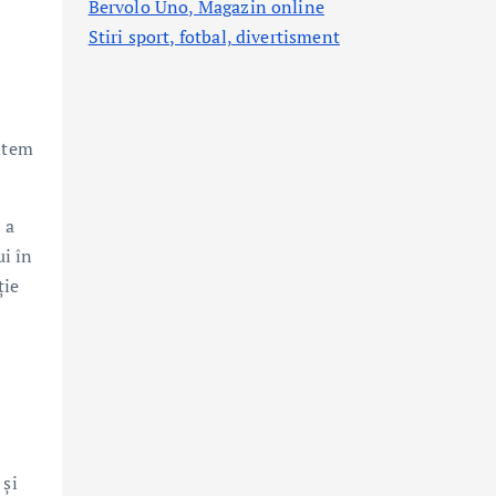
Bervolo Uno, Magazin online
Stiri sport, fotbal,
divertisment
untem
 a
ui în
ție
 și