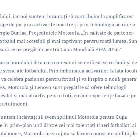
ului, iar noi suntem încântați să contribuim la amplificarea
oape de joc prin activările noastre și prin tehnologia pe care o
rgio Buniac, Președintele Motorola. „În calitate de partener
fotbalul mai accesibil și mai captivant pentru toată lumea. S
sură ce ne pregătim pentru Cupa Mondială FIFA 2026.”
area brandului de a crea conexiuni semnificative cu fanii și de
scene ale fotbalului. Prin îmbiinarea activărilor la fața locul
a va celebra pasiunea pentru fotbal și va inspira o nouă genera
 FIFA, Motorola și Lenovo sunt pregătite să ofere tehnologii
cesibil și mai atractiv pentru toți, creând experiențe bazate pe
 pretutindeni.
 „Suntem încântați să avem sprijinul Motorola pentru Cupa
în prim-plan unii dintre cei mai talentați tineri fotbaliști ai
olaborare, Motorola ne va ajuta să facem cunoscute abilitățile