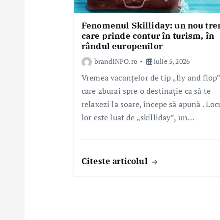
e
Fenomenul Skilliday: un nou tre
care prinde contur în turism, în
rândul europenilor
brandINFO.ro
iulie 5, 2026
Vremea vacanțelor de tip „fly and flop”
care zburai spre o destinație ca să te
relaxezi la soare, începe să apună . Loc
lor este luat de „skilliday”, un…
Citeste articolul