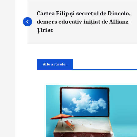
N
a
Cartea Filip și secretul de Dincolo,
v
demers educativ inițiat de Allianz-
i
Țiriac
g
a
r
e
Alte articole:
î
n
a
r
t
i
c
o
l