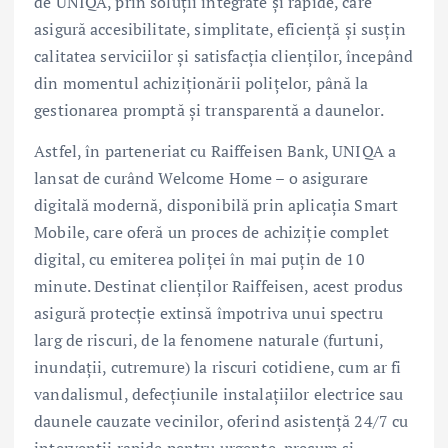
de UNIQA, prin soluții integrate și rapide, care
asigură accesibilitate, simplitate, eficiență și susțin
calitatea serviciilor și satisfacția clienților, începând
din momentul achiziționării polițelor, până la
gestionarea promptă și transparentă a daunelor.
Astfel, în parteneriat cu Raiffeisen Bank, UNIQA a
lansat de curând Welcome Home – o asigurare
digitală modernă, disponibilă prin aplicația Smart
Mobile, care oferă un proces de achiziție complet
digital, cu emiterea poliței în mai puțin de 10
minute. Destinat clienților Raiffeisen, acest produs
asigură protecție extinsă împotriva unui spectru
larg de riscuri, de la fenomene naturale (furtuni,
inundații, cutremure) la riscuri cotidiene, cum ar fi
vandalismul, defecțiunile instalațiilor electrice sau
daunele cauzate vecinilor, oferind asistență 24/7 cu
intervenții rapide pentru urgențe, precum și