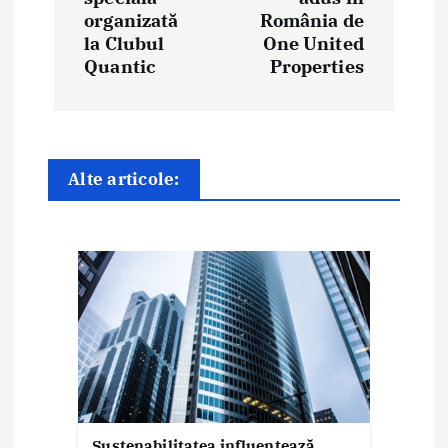
organizată
România de
a
la Clubul
One United
Quantic
Properties
r
e
î
Alte articole:
n
a
r
t
i
c
o
Sustenabilitatea influențează