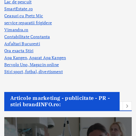
Lac de pescuit
SmartEstate.ro
Ceasuri cu Pretz Mic
service reparatii frigidere
Vimandra.ro
Contabilitate Constanta
Asfaltari Bucuresti
Ora exacta Stiri
Apa Kangen, Aparat Apa Kangen
Bervolo Uno, Magazin online
Stiri sport, fotbal,
divertisment
Articole marketing - publicitate - PR -
stiri brandINFO.ro: