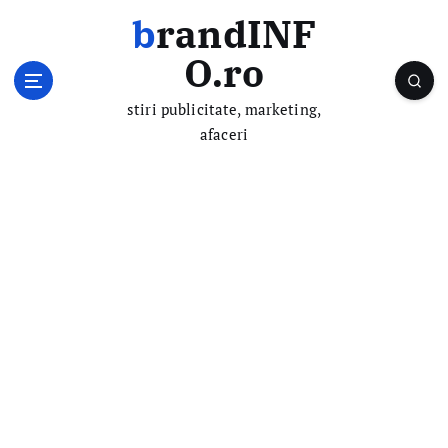
S
brandINF
k
i
O.ro
p
t
stiri publicitate, marketing,
o
afaceri
c
o
n
t
e
n
t