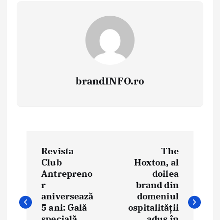
brandINFO.ro
N
Revista
The
a
Club
Hoxton, al
Antrepreno
doilea
v
r
brand din
i
aniversează
domeniul
5 ani: Gală
ospitalității
g
specială
adus în