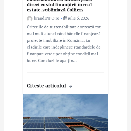
direct costul finanțării în real
l
estate, subliniază Colliers
e
brandINFO.ro
iulie 5, 2026
Criteriile de sustenabilitate contează tot
mai mult atunci când băncile finanțează
proiecte imobiliare în România, iar
clădirile care îndeplinesc standardele de
finanțare verde pot obține condiții mai
bune. Concluziile aparțin…
Citeste articolul