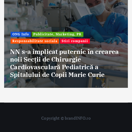
ate, Marketing, PR
ciala
Stiri companii
Afaceri & Economie
Stiri companii
cat puternic în crearea
de Chirurgie
Eternal Beaut
ară Pediatrică a
aniversat 30 
e Copii Marie Curie
frumuseții
Copyright © brandINFO.ro