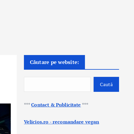
Căutare pe website:
Caută
***
Contact & Publicitate
***
Velicios.ro - recomandare vegan