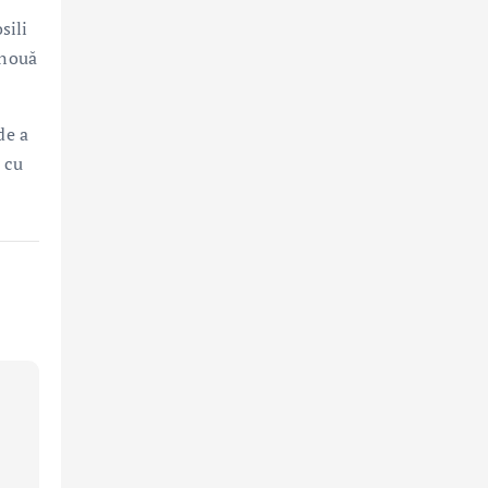
sili
 nouă
de a
 cu