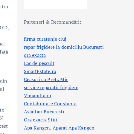
ntru
Parteneri & Recomandări:
 BYD,
firma curatenie cluj
nci
repar frigidere la domiciliu Bucuresti
față
ora exacta
Lac de pescuit
SmartEstate.ro
Ceasuri cu Pretz Mic
 din
service reparatii frigidere
ui
Vimandra.ro
Contabilitate Constanta
te
Asfaltari Bucuresti
IN
Ora exacta Stiri
cest
Apa Kangen, Aparat Apa Kangen