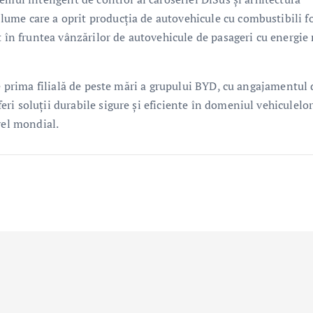
me care a oprit producția de autovehicule cu combustibili fo
t în fruntea vânzărilor de autovehicule de pasageri cu energie
te prima filială de peste mări a grupului BYD, cu angajamentul 
i soluții durabile sigure și eficiente în domeniul vehiculelor
vel mondial.