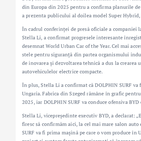
din Europa din 2025 pentru a confirma planurile de
a prezenta publicului al doilea model Super Hybri
În cadrul conferinței de presă oficiale a companiei
Stella Li, a confirmat progresele interesante înre
desemnat World Urban Car of the Year. Cel mai acces
stele pentru siguranță din partea organismului ind
de inovarea și dezvoltarea tehnică a dus la crearea 
autovehiculelor electrice compacte.
În plus, Stella Li a confirmat că DOLPHIN SURF va f
Ungaria. Fabrica din Szeged rămâne în grafic pentru 
2025, iar DOLPHIN SURF va conduce ofensiva BYD c
Stella Li, vicepreședinte executiv BYD, a declarat: 
firesc să confirmăm aici, la cel mai mare salon au
SURF va fi prima mașină pe care o vom produce în U