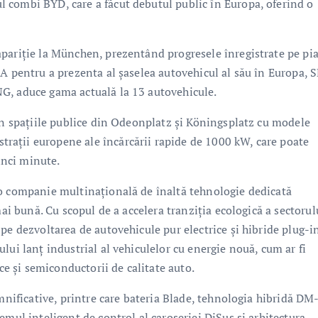
 combi BYD, care a făcut debutul public în Europa, oferind o
pariție la München, prezentând progresele înregistrate pe pi
AA pentru a prezenta al șaselea autovehicul al său în Europa, 
G, aduce gama actuală la 13 autovehicule.
 în spațiile publice din Odeonplatz și Köningsplatz cu modele
ații europene ale încărcării rapide de 1000 kW, care poate
nci minute.
 o companie multinațională de înaltă tehnologie dedicată
mai bună. Cu scopul de a accelera tranziția ecologică a sectorul
pe dezvoltarea de autovehicule pur electrice și hibride plug-in
lui lanț industrial al vehiculelor cu energie nouă, cum ar fi
ice și semiconductorii de calitate auto.
mnificative, printre care bateria Blade, tehnologia hibridă DM-
emul inteligent de control al caroseriei DiSus și arhitectura