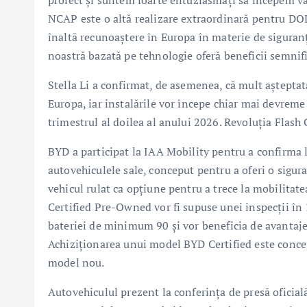
proiect și suntem foarte entuziasmați să începem v
NCAP este o altă realizare extraordinară pentru D
înaltă recunoaștere în Europa în materie de siguran
noastră bazată pe tehnologie oferă beneficii semnific
Stella Li a confirmat, de asemenea, că mult așteptat
Europa, iar instalările vor începe chiar mai devreme 
trimestrul al doilea al anului 2026. Revoluția Fla
BYD a participat la IAA Mobility pentru a confirma 
autovehiculele sale, conceput pentru a oferi o sigur
vehicul rulat ca opțiune pentru a trece la mobilita
Certified Pre-Owned vor fi supuse unei inspecții în 
bateriei de minimum 90 și vor beneficia de avantaje c
Achiziționarea unui model BYD Certified este concep
model nou.
Autovehiculul prezent la conferința de presă ofici