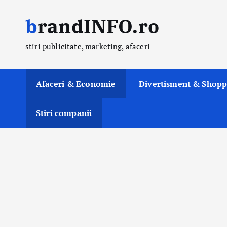
S
brandINFO.ro
k
i
stiri publicitate, marketing, afaceri
p
t
o
Afaceri & Economie
Divertisment & Shopp
c
o
Stiri companii
n
t
e
n
t