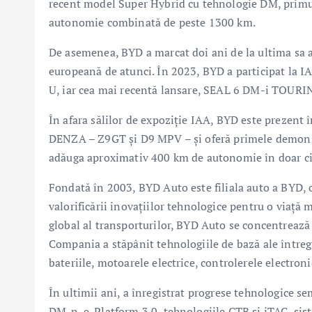
recent model Super Hybrid cu tehnologie DM, primul
autonomie combinată de peste 1300 km.
De asemenea, BYD a marcat doi ani de la ultima sa a
europeană de atunci. În 2023, BYD a participat la I
U, iar cea mai recentă lansare, SEAL 6 DM-i TOURIN
În afara sălilor de expoziție IAA, BYD este prezent
DENZA – Z9GT și D9 MPV – și oferă primele demonstr
adăuga aproximativ 400 km de autonomie în doar ci
Fondată în 2003, BYD Auto este filiala auto a BYD,
valorificării inovațiilor tehnologice pentru o viață 
global al transporturilor, BYD Auto se concentrează 
Compania a stăpânit tehnologiile de bază ale întregu
bateriile, motoarele electrice, controlerele electron
În ultimii ani, a înregistrat progrese tehnologice se
DM-p, e-Platform 3.0, tehnologiile CTB și iTAC, sist