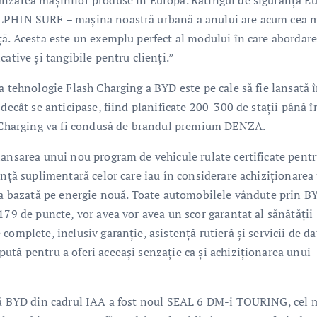
ânzarea mașinilor produse în Europa. Ratingul de siguranță E
OLPHIN SURF – mașina noastră urbană a anului are acum cea 
ță. Acesta este un exemplu perfect al modului în care abordar
ative și tangibile pentru clienți.”
a tehnologie Flash Charging a BYD este pe cale să fie lansată 
decât se anticipase, fiind planificate 200-300 de stații până î
sh Charging va fi condusă de brandul premium DENZA.
lansarea unui nou program de vehicule rulate certificate pent
anță suplimentară celor care iau în considerare achiziționarea
tea bazată pe energie nouă. Toate automobilele vândute prin B
179 de puncte, vor avea vor avea un scor garantat al sănătății
omplete, inclusiv garanție, asistență rutieră și servicii de da
ută pentru a oferi aceeași senzație ca și achiziționarea unui
ală BYD din cadrul IAA a fost noul SEAL 6 DM-i TOURING, cel 