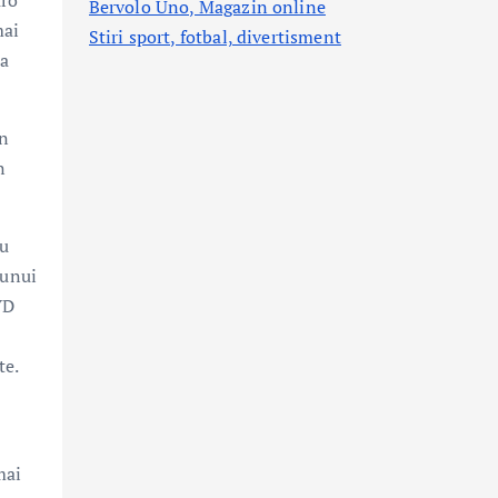
uro
Bervolo Uno, Magazin online
mai
Stiri sport, fotbal,
divertisment
ea
în
n
ru
 unui
YD
te.
mai