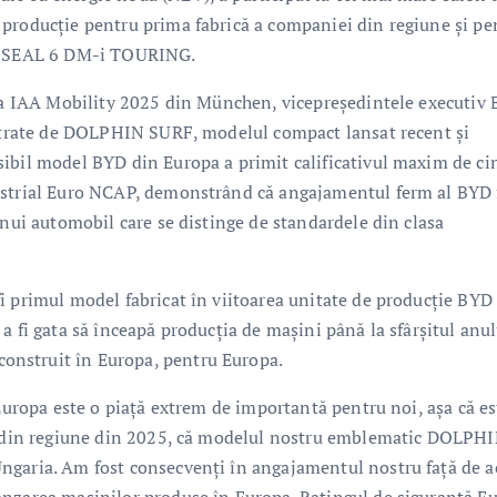
 producție pentru prima fabrică a companiei din regiune și pe
d, SEAL 6 DM-i TOURING.
 la IAA Mobility 2025 din München, vicepreședintele executiv
gistrate de DOLPHIN SURF, modelul compact lansat recent și
ibil model BYD din Europa a primit calificativul maxim de ci
ustrial Euro NCAP, demonstrând că angajamentul ferm al BYD 
unui automobil care se distinge de standardele din clasa
i primul model fabricat în viitoarea unitate de producție BYD
a fi gata să înceapă producția de mașini până la sfârșitul anul
onstruit în Europa, pentru Europa.
„Europa este o piață extrem de importantă pentru noi, așa că es
to din regiune din 2025, că modelul nostru emblematic DOLPH
ngaria. Am fost consecvenți în angajamentul nostru față de a