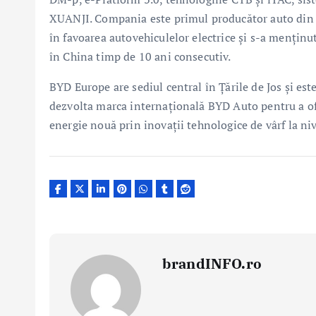
XUANJI. Compania este primul producător auto din lu
în favoarea autovehiculelor electrice și s-a menținu
în China timp de 10 ani consecutiv.
BYD Europe are sediul central în Țările de Jos și es
dezvolta marca internațională BYD Auto pentru a ofer
energie nouă prin inovații tehnologice de vârf la ni
brandINFO.ro