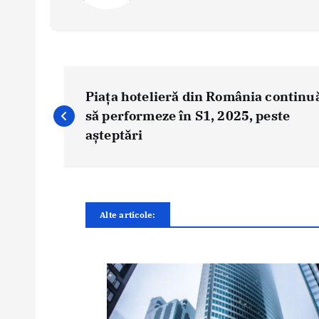
N
a
Piața hotelieră din România continu
v
să performeze în S1, 2025, peste
i
așteptări
g
a
r
e
Alte articole:
î
n
a
r
t
i