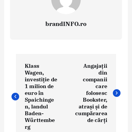
brandINFO.ro
N
Klass
Angajații
a
Wagen,
din
investiție de
companii
v
1 milion de
care
i
euro în
folosesc
Spaichinge
Bookster,
g
n, landul
atrași și de
Baden-
cumpărarea
a
Württembe
de cărți
rg
r