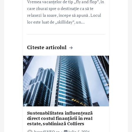
Vremea vacanțelor de tip „fly and flop”, în
care zburai spre o destinație ca să te
relaxezi la soare, începe să apună . Locul
lor este luat de „skilliday”, un…
Citeste articolul
Sustenabilitatea influențează
direct costul finanțării în real
estate, subliniază Colliers
brandINFO.ro
iulie 5, 2026