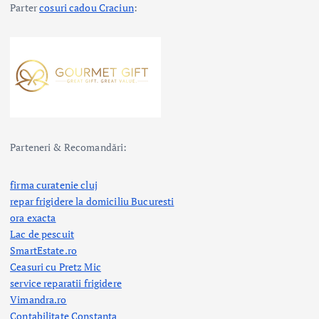
Parter
cosuri cadou Craciun
:
Parteneri & Recomandări:
firma curatenie cluj
repar frigidere la domiciliu Bucuresti
ora exacta
Lac de pescuit
SmartEstate.ro
Ceasuri cu Pretz Mic
service reparatii frigidere
Vimandra.ro
Contabilitate Constanta