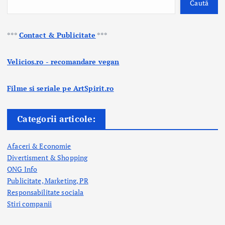
Caută
***
Contact & Publicitate
***
Velicios.ro - recomandare vegan
Filme si seriale pe ArtSpirit.ro
Categorii articole:
Afaceri & Economie
Divertisment & Shopping
ONG Info
Publicitate, Marketing, PR
Responsabilitate sociala
Stiri companii