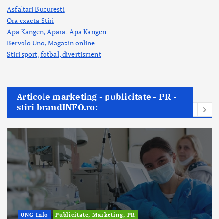
Asfaltari Bucuresti
Ora exacta Stiri
Apa Kangen, Aparat Apa Kangen
Bervolo Uno, Magazin online
Stiri sport, fotbal,
divertisment
Articole marketing - publicitate - PR -
stiri brandINFO.ro:
ONG Info
Publicitate, Marketing, PR