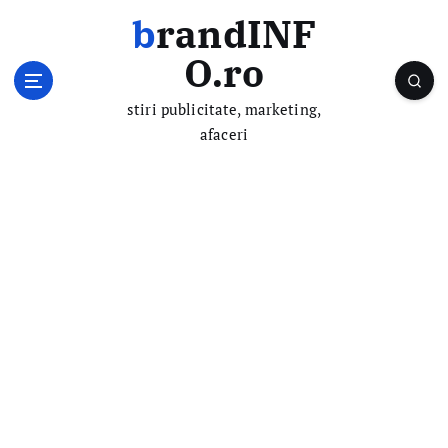
S
brandINF
k
i
O.ro
p
t
stiri publicitate, marketing,
o
afaceri
c
o
n
t
e
n
t