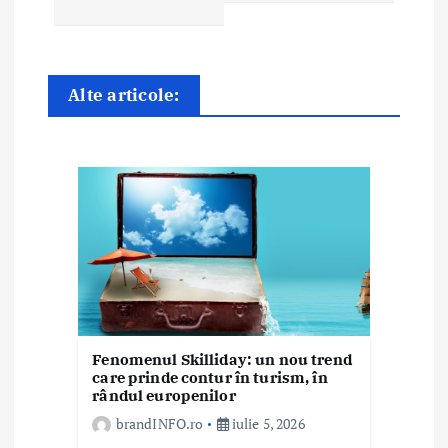
e
î
Alte articole:
n
a
r
t
i
c
o
Fenomenul Skilliday: un nou trend
care prinde contur în turism, în
l
rândul europenilor
e
brandINFO.ro
iulie 5, 2026