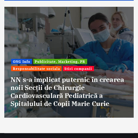
, PR
ompanii
Afaceri & Economie
Publicitate,
Stiri companii
nic în crearea
ie
Eternal Beauty, fondat
atrică a
aniversat 30 de ani î
arie Curie
frumuseții