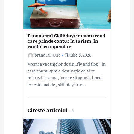
i
c
o
Fenomenul Skilliday: un nou trend
l
care prinde contur în turism, în
rândul europenilor
e
brandINFO.ro
iulie 5, 2026
Vremea vacanțelor de tip „fly and flop”, în
care zburai spre o destinație ca să te
relaxezi la soare, începe să apună . Locul
lor este luat de „skilliday”, un…
Citeste articolul