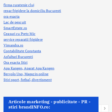
firma curatenie cluj
repar frigidere la domiciliu Bucuresti
ora exacta
Lac de pescuit
SmartEstate.ro
Ceasuri cu Pretz Mic
service reparatii frigidere
Vimandra.ro
Contabilitate Constanta
Asfaltari Bucuresti
Ora exacta Stiri
Apa Kangen, Aparat Apa Kangen
Bervolo Uno, Magazin online
Stiri sport, fotbal,
divertisment
Articole marketing - publicitate - PR -
stiri brandINFO.ro: