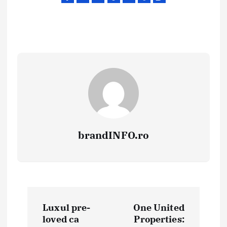
brandINFO.ro
N
Luxul pre-
One United
a
loved ca
Properties: