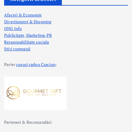
Afaceri & Economie
Divertisment & Shopping
ONG Info
Publicitate, Marketing, PR
Responsabilitate sociala
Stiri companii
Parter
cosuri cadou Craciun
:
Parteneri & Recomandări: