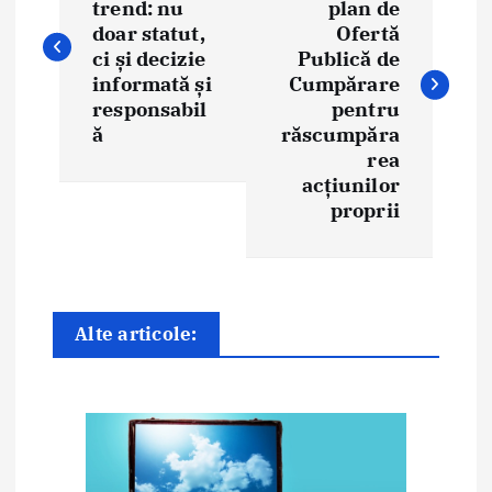
trend: nu
plan de
v
doar statut,
Ofertă
i
ci și decizie
Publică de
informată și
Cumpărare
g
responsabil
pentru
ă
răscumpăra
a
rea
acțiunilor
r
proprii
e
î
n
Alte articole:
a
r
t