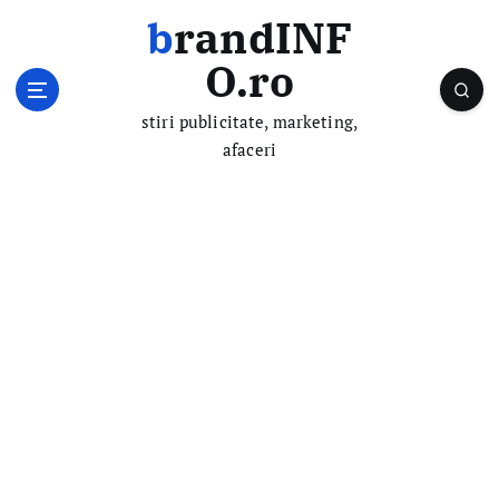
S
brandINF
k
i
O.ro
p
t
stiri publicitate, marketing,
o
afaceri
c
o
n
t
e
n
t