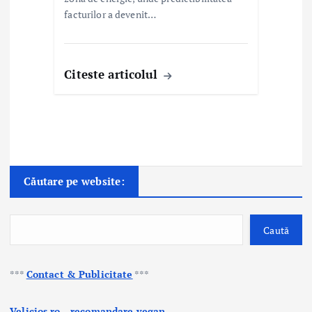
facturilor a devenit…
Citeste articolul
Căutare pe website:
Caută
***
Contact & Publicitate
***
Velicios.ro - recomandare vegan