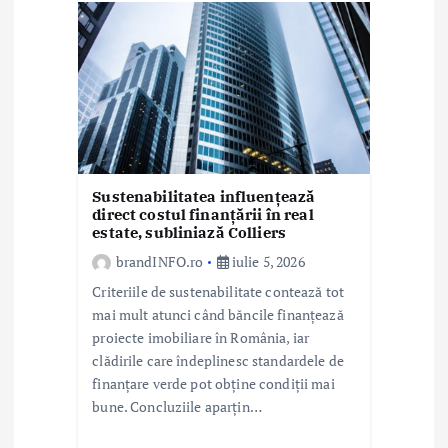
r
t
i
c
o
Sustenabilitatea influențează
direct costul finanțării în real
l
estate, subliniază Colliers
e
brandINFO.ro
iulie 5, 2026
Criteriile de sustenabilitate contează tot
mai mult atunci când băncile finanțează
proiecte imobiliare în România, iar
clădirile care îndeplinesc standardele de
finanțare verde pot obține condiții mai
bune. Concluziile aparțin…