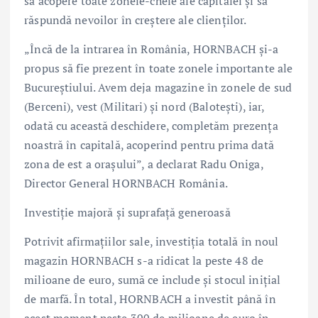
să acopere toate zonele-cheie ale capitalei și să
răspundă nevoilor în creștere ale clienților.
„Încă de la intrarea în România, HORNBACH și-a
propus să fie prezent în toate zonele importante ale
Bucureștiului. Avem deja magazine în zonele de sud
(Berceni), vest (Militari) și nord (Balotești), iar,
odată cu această deschidere, completăm prezența
noastră în capitală, acoperind pentru prima dată
zona de est a orașului”, a declarat Radu Oniga,
Director General HORNBACH România.
Investiție majoră și suprafață generoasă
Potrivit afirmațiilor sale, investiția totală în noul
magazin HORNBACH s-a ridicat la peste 48 de
milioane de euro, sumă ce include și stocul inițial
de marfă. În total, HORNBACH a investit până în