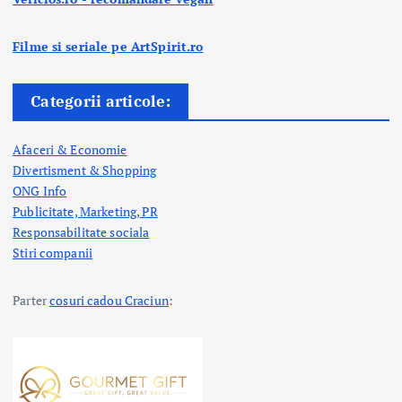
Filme si seriale pe ArtSpirit.ro
Categorii articole:
Afaceri & Economie
Divertisment & Shopping
ONG Info
Publicitate, Marketing, PR
Responsabilitate sociala
Stiri companii
Parter
cosuri cadou Craciun
: