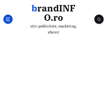
S
brandINF
k
i
O.ro
p
t
stiri publicitate, marketing,
o
afaceri
c
o
n
t
e
n
t