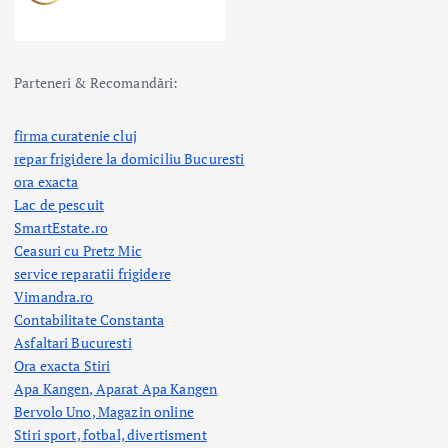
Parteneri & Recomandări:
firma curatenie cluj
repar frigidere la domiciliu Bucuresti
ora exacta
Lac de pescuit
SmartEstate.ro
Ceasuri cu Pretz Mic
service reparatii frigidere
Vimandra.ro
Contabilitate Constanta
Asfaltari Bucuresti
Ora exacta Stiri
Apa Kangen, Aparat Apa Kangen
Bervolo Uno, Magazin online
Stiri sport, fotbal,
divertisment