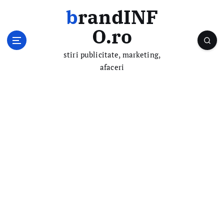
S
brandINF
k
i
O.ro
p
t
stiri publicitate, marketing,
o
afaceri
c
o
n
t
e
n
t