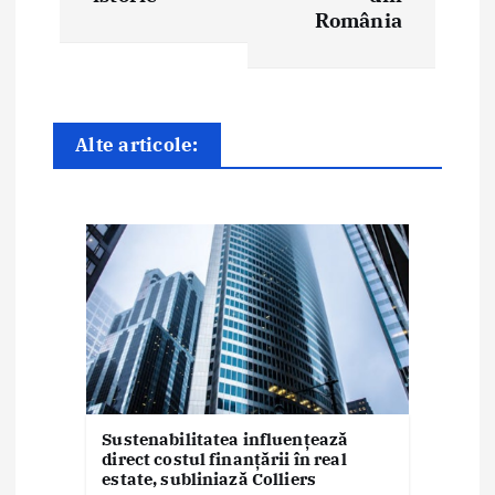
România
r
e
î
Alte articole:
n
a
r
t
i
c
o
Sustenabilitatea influențează
direct costul finanțării în real
l
estate, subliniază Colliers