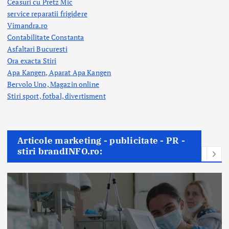
Ceasuri cu Pretz Mic
service reparatii frigidere
Vimandra.ro
Contabilitate Constanta
Asfaltari Bucuresti
Ora exacta Stiri
Apa Kangen, Aparat Apa Kangen
Bervolo Uno, Magazin online
Stiri sport, fotbal,
divertisment
Articole marketing - publicitate - PR -
stiri brandINFO.ro: