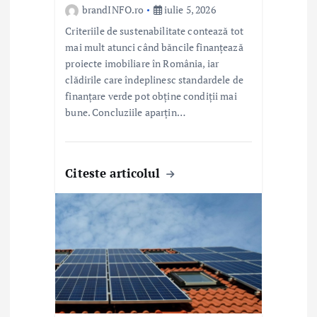
e
brandINFO.ro
iulie 5, 2026
Criteriile de sustenabilitate contează tot
mai mult atunci când băncile finanțează
proiecte imobiliare în România, iar
clădirile care îndeplinesc standardele de
finanțare verde pot obține condiții mai
bune. Concluziile aparțin…
Citeste articolul