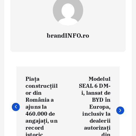
brandINFO.ro
N
Piața
Modelul
a
construcțiil
SEAL 6 DM-
or din
i, lansat de
v
România a
BYD în
i
ajuns la
Europa,
460.000 de
inclusiv la
g
angajați, un
dealerii
record
autorizați
a
istoric
din