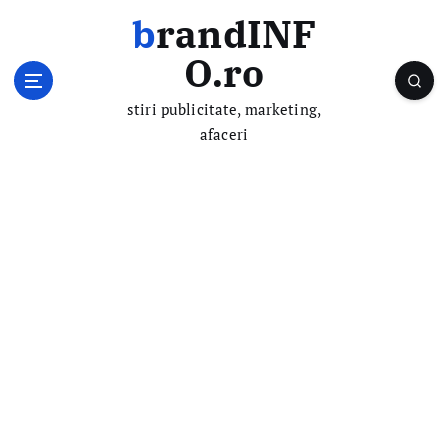
S
brandINF
k
i
O.ro
p
t
stiri publicitate, marketing,
o
afaceri
c
o
n
t
e
n
t