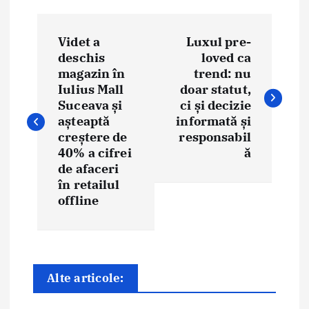
N
Videt a
Luxul pre-
a
deschis
loved ca
magazin în
trend: nu
v
Iulius Mall
doar statut,
i
Suceava și
ci și decizie
așteaptă
informată și
g
creștere de
responsabil
40% a cifrei
ă
a
de afaceri
în retailul
r
offline
e
î
n
Alte articole:
a