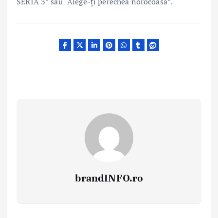
SERIA 3” sau “Alege-ți perechea norocoasă”.
brandINFO.ro