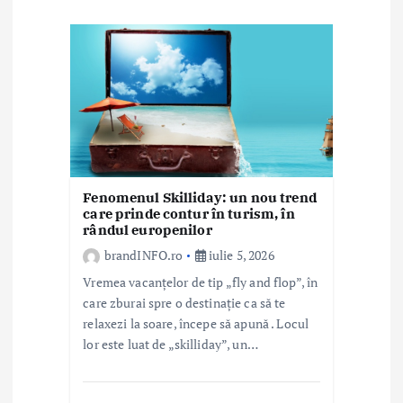
r
t
i
c
o
Fenomenul Skilliday: un nou trend
l
care prinde contur în turism, în
rândul europenilor
e
brandINFO.ro
iulie 5, 2026
Vremea vacanțelor de tip „fly and flop”, în
care zburai spre o destinație ca să te
relaxezi la soare, începe să apună . Locul
lor este luat de „skilliday”, un…