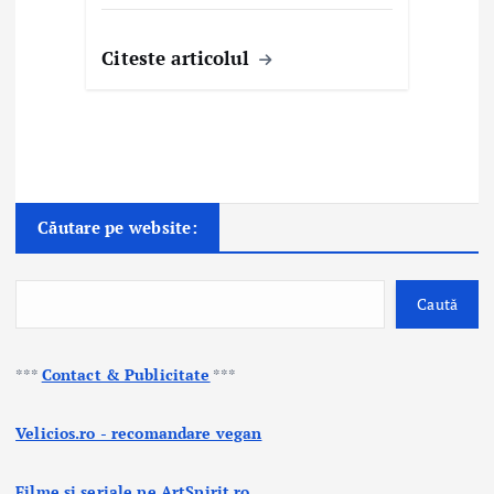
Citeste articolul
Căutare pe website:
Caută
***
Contact & Publicitate
***
Velicios.ro - recomandare vegan
Filme si seriale pe ArtSpirit.ro