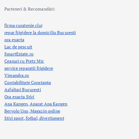
Parteneri & Recomandări:
firma curatenie cluj
repar frigidere la domiciliu Bucuresti
ora exacta
Lac de pescuit
SmartEstate.ro
Ceasuri cu Pretz Mic
service reparatii frigidere
Vimandra.ro
Contabilitate Constanta
Asfaltari Bucuresti
Ora exacta Stiri
Apa Kangen, Aparat Apa Kangen
Bervolo Uno, Magazin online
Stiri sport, fotbal,
divertisment