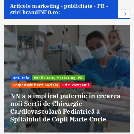
Articole marketing - publicitate - PR -
stiri brandINFO.ro:
Afaceri & Economie
Publicitate, Marketing, PR
Stiri companii
a
Eternal Beauty, fondată la Salonta, 
aniversat 30 de ani în industria
frumuseții