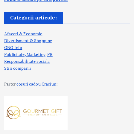
Categorii articole:
Afaceri & Economie
Divertisment & Shopping
ONG Info
Publicitate, Marketing, PR
Responsabilitate sociala
Stiri companii
Parter
cosuri cadou Craciun
: