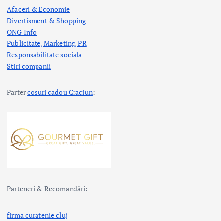
Afaceri & Economie
Divertisment & Shopping
ONG Info
Publicitate, Marketing, PR
Responsabilitate sociala
Stiri companii
Parter
cosuri cadou Craciun
:
Parteneri & Recomandări:
firma curatenie cluj