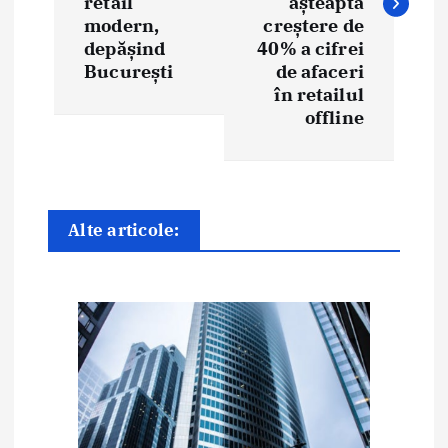
retail
așteaptă
g
modern,
creștere de
depășind
40% a cifrei
a
București
de afaceri
în retailul
r
offline
e
î
n
Alte articole:
a
r
t
i
c