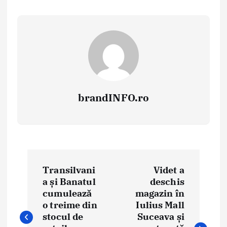
brandINFO.ro
N
Transilvani
Videt a
a
a și Banatul
deschis
cumulează
magazin în
v
o treime din
Iulius Mall
i
stocul de
Suceava și