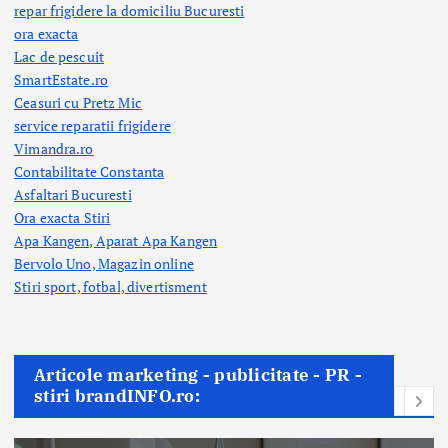
repar frigidere la domiciliu Bucuresti
ora exacta
Lac de pescuit
SmartEstate.ro
Ceasuri cu Pretz Mic
service reparatii frigidere
Vimandra.ro
Contabilitate Constanta
Asfaltari Bucuresti
Ora exacta Stiri
Apa Kangen, Aparat Apa Kangen
Bervolo Uno, Magazin online
Stiri sport, fotbal,
divertisment
Articole marketing - publicitate - PR -
stiri brandINFO.ro: