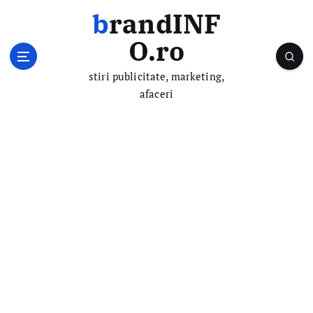
S
brandINF
k
i
O.ro
p
t
stiri publicitate, marketing,
o
afaceri
c
o
n
t
e
n
t