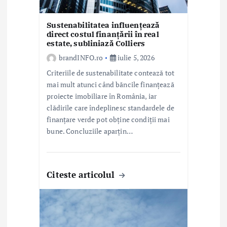
o
l
Sustenabilitatea influențează
direct costul finanțării în real
estate, subliniază Colliers
e
brandINFO.ro
iulie 5, 2026
Criteriile de sustenabilitate contează tot
mai mult atunci când băncile finanțează
proiecte imobiliare în România, iar
clădirile care îndeplinesc standardele de
finanțare verde pot obține condiții mai
bune. Concluziile aparțin…
Citeste articolul