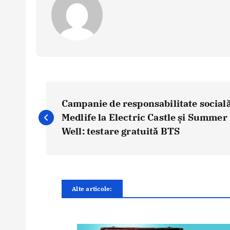
N
a
Campanie de responsabilitate social
v
Medlife la Electric Castle și Summer
i
Well: testare gratuită BTS
g
a
r
e
Alte articole:
î
n
a