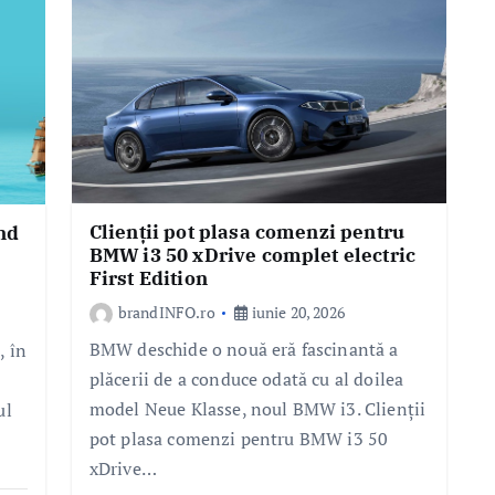
Clienții pot plasa comenzi pentru
nd
BMW i3 50 xDrive complet electric
First Edition
brandINFO.ro
iunie 20, 2026
BMW deschide o nouă eră fascinantă a
, în
plăcerii de a conduce odată cu al doilea
model Neue Klasse, noul BMW i3. Clienții
ul
pot plasa comenzi pentru BMW i3 50
xDrive…