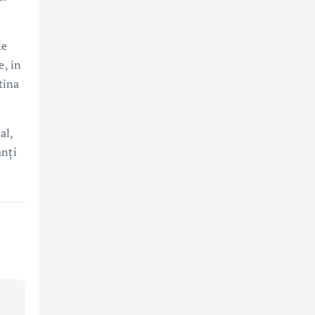
ie
e, în
tina
al,
anți