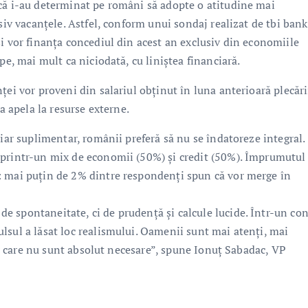
că i-au determinat pe români să adopte o atitudine mai
siv vacanțele. Astfel, conform unui sondaj realizat de tbi bank
i vor finanța concediul din acest an exclusiv din economiile
pe, mai mult ca niciodată, cu liniștea financiară.
ței vor proveni din salariul obținut în luna anterioară plecări
a apela la resurse externe.
ciar suplimentar, românii preferă să nu se îndatoreze integral.
 printr-un mix de economii (50%) și credit (50%). Împrumutul
: mai puțin de 2% dintre respondenți spun că vor merge în
 spontaneitate, ci de prudență și calcule lucide. Într-un co
lsul a lăsat loc realismului. Oamenii sunt mai atenți, mai
lor care nu sunt absolut necesare”, spune Ionuț Sabadac, VP