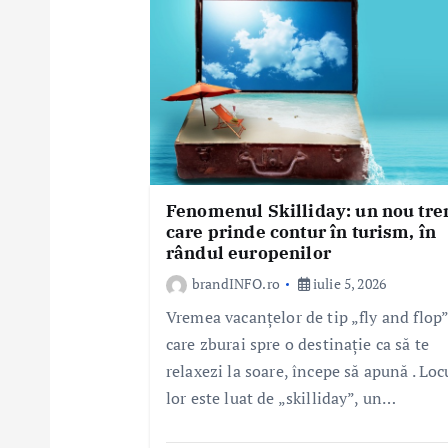
r
t
i
c
o
l
e
Fenomenul Skilliday: un nou tre
care prinde contur în turism, în
rândul europenilor
brandINFO.ro
iulie 5, 2026
Vremea vacanțelor de tip „fly and flop”
care zburai spre o destinație ca să te
relaxezi la soare, începe să apună . Loc
lor este luat de „skilliday”, un…