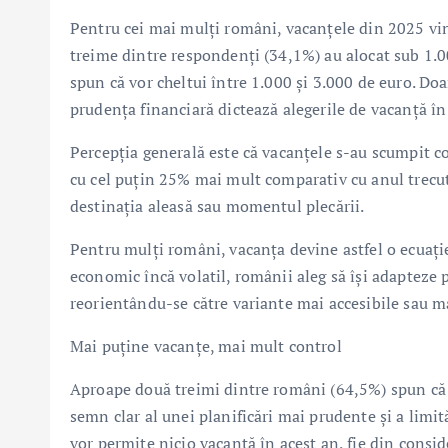
Pentru cei mai mulți români, vacanțele din 2025 vin
treime dintre respondenți (34,1%) au alocat sub 1.
spun că vor cheltui între 1.000 și 3.000 de euro. D
prudența financiară dictează alegerile de vacanță în
Percepția generală este că vacanțele s-au scumpit c
cu cel puțin 25% mai mult comparativ cu anul trecut.
destinația aleasă sau momentul plecării.
Pentru mulți români, vacanța devine astfel o ecuație 
economic încă volatil, românii aleg să își adapteze p
reorientându-se către variante mai accesibile sau ma
Mai puține vacanțe, mai mult control
Aproape două treimi dintre români (64,5%) spun că î
semn clar al unei planificări mai prudente și a limit
vor permite nicio vacanță în acest an, fie din consid