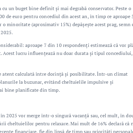
 cu un buget bine definit și mai degrabă conservator. Peste o
000 de euro pentru concediul din acest an, în timp ce aproape
oar o minoritate (aproximativ 15%) depășește acest prag, semn 
 2025.
onsiderabil: aproape 7 din 10 respondenți estimează că vor pl
 Acest lucru influențează nu doar durata și tipul concediului, 
atent calculată între dorință și posibilitate. Într-un climat
lanurile la buzunar, evitând cheltuielile impulsive și
i bine planificate din timp.
n 2025 vor merge într-o singură vacanță sau, cel mult, în do
ării cheltuielilor pentru relaxare. Mai mult de 16% declară că n
erente financiare, fie din lipsă de timp sau priorități personal