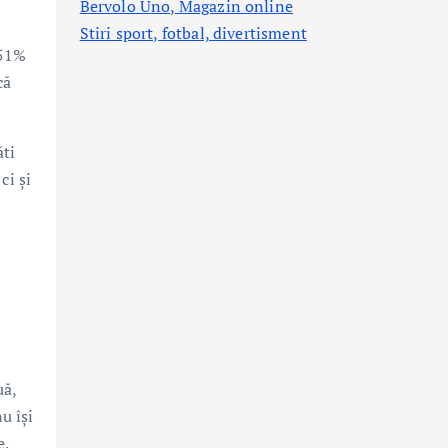
Bervolo Uno, Magazin online
Stiri sport, fotbal,
divertisment
 51%
că
ăti
ci și
uă,
u își
e.