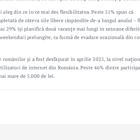
 aleg din ce în ce mai des flexibilitatea. Peste 51% spun că
letată de câteva zile libere răspândite de-a lungul anului – f
oar 29% își planifică două vacanțe mai lungi în sezoane diferit
 weekenduri prelungite, ca formă de evadare ocazională din ru
 românilor și a fost desfășurat în aprilie 2025, la nivel națion
tilizatori de internet din România. Peste 46% dintre particip
mai mare de 5.000 de lei.