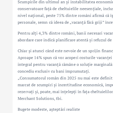
Scumpirile din ultimul an și instabilitatea economi
conservatoare față de cheltuielile neesențiale, inclu
nivel național, peste 75% dintre români afirmă că îș
personale, semn că ideea de „vacanță fără griji” înce
Pentru alți 4,3% dintre români, banii necesari vacan
abordare care indică planificare atentă și refuzul de 
Chiar și atunci când este nevoie de un sprijin finan
Aproape 14% spun că vor acoperi costurile vacanței
integral pentru vacanță rămâne o soluție marginală
concediu exclusiv cu bani împrumutați.
„Consumatorul român din 2025 nu mai este definit de
marcat de scumpiri și incertitudine economică, impu
rezervați și, poate, mai înțelepți în fața cheltuieli
Merchant Solutions, tbi.
Bugete modeste, așteptări realiste