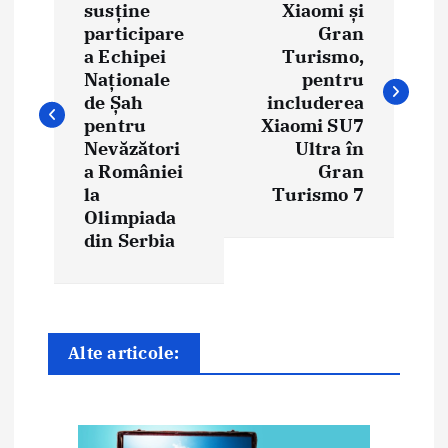
a
susține
Xiaomi și
participare
Gran
v
a Echipei
Turismo,
i
Naționale
pentru
de Șah
includerea
g
pentru
Xiaomi SU7
Nevăzători
Ultra în
a
a României
Gran
la
Turismo 7
r
Olimpiada
e
din Serbia
î
n
Alte articole:
a
r
t