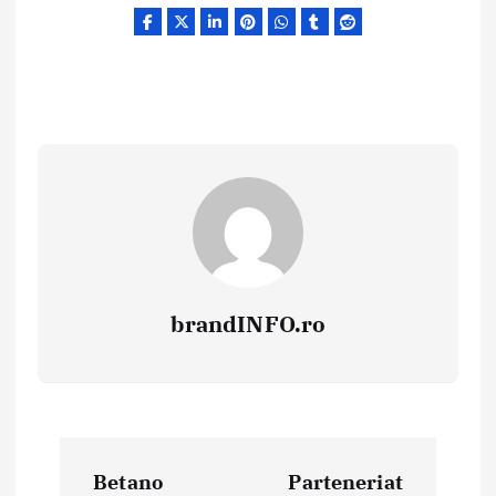
brandINFO.ro
N
Betano
Parteneriat