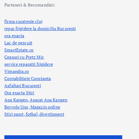
Parteneri & Recomandări:
firma curatenie cluj
repar frigidere la domiciliu Bucuresti
ora exacta
Lac de pescuit
SmartEstate.ro
Ceasuri cu Pretz Mic
service reparatii frigidere
Vimandra.ro
Contabilitate Constanta
Asfaltari Bucuresti
Ora exacta Stiri
Apa Kangen, Aparat Apa Kangen
Bervolo Uno, Magazin online
Stiri sport, fotbal,
divertisment