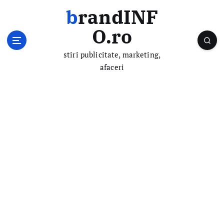
S
brandINF
k
i
O.ro
p
t
stiri publicitate, marketing,
o
afaceri
c
o
n
t
e
n
t