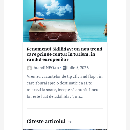
i
c
o
l
Fenomenul Skilliday: un nou trend
e
care prinde contur în turism, în
rândul europenilor
brandINFO.ro
iulie 5, 2026
Vremea vacanțelor de tip „fly and flop”, în
care zburai spre o destinație ca să te
relaxezi la soare, începe să apună . Locul
lor este luat de „skilliday”, un…
Citeste articolul