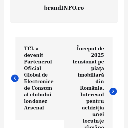
brandINFO.ro
N
TCL a
Început de
a
devenit
2025
Partenerul
tensionat pe
v
Oficial
piața
i
Global de
imobiliară
Electronice
din
g
de Consum
România.
al clubului
Interesul
a
londonez
pentru
Arsenal
achiziția
r
unei
e
locuințe
rămâne