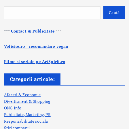
Caută
***
Contact & Publicitate
***
Velicios.ro - recomandare vegan
Filme si seriale pe ArtSpirit.ro
Categorii articole:
Afaceri & Economie
Divertisment & Shopping
ONG Info
Publicitate, Marketing, PR
Responsabilitate sociala
Stiri companii