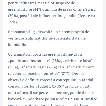
pentru difuzarea mesajelor suspecte de
greenwashing (44%), urmată de presa online/scrisă
(30%), postări ale influencerilor și radio (fiecare cu
19%).
Consumatorii își dezvoltă un sistem propriu de
verificare a afirmațiilor de sustenabilitate ale
brandurilor
Consumatorii asociază greenwashing-ul cu
„publicitate înșelătoare” (28%), „etichetare falsă”
(28%), „afirmații vagi” (27%) sau „afirmații menite
să ascundă practici non-etice” (27%). Deși se
observă o definire corectă a conceptului în rândul
consumatorilor, studiul EXPUS® arată că, în fața
unor afirmații suspecte sau neclare, publicul nu se
bazează cu prioritate pe surse oficiale sau științifice
pentru a verifica informațiile suspicioase. Doar