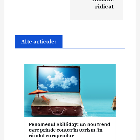
î
ridicat
n
a
r
Alte articole:
t
i
c
o
l
e
Fenomenul Skilliday: un nou trend
care prinde contur în turism, în
rândul europenilor