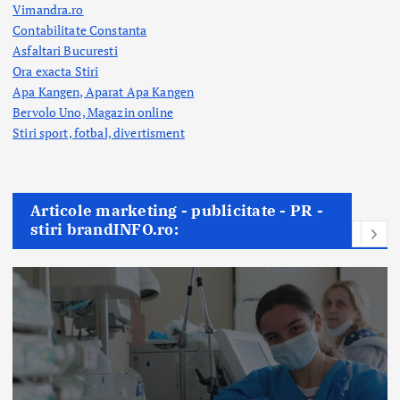
Vimandra.ro
Contabilitate Constanta
Asfaltari Bucuresti
Ora exacta Stiri
Apa Kangen, Aparat Apa Kangen
Bervolo Uno, Magazin online
Stiri sport, fotbal,
divertisment
Articole marketing - publicitate - PR -
stiri brandINFO.ro: