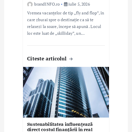
brandINFO.ro
iulie 5, 2026
Vremea vacanțelor de tip „fly and flop”, în
care zburai spre o destinație ca să te
relaxezi la soare, începe să apună . Locul
lor este luat de „skilliday”, un…
Citeste articolul
Sustenabilitatea influențează
direct costul finanțării în real