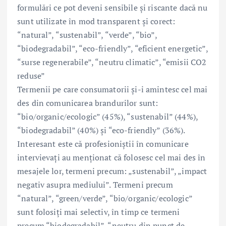
formulări ce pot deveni sensibile și riscante dacă nu
sunt utilizate în mod transparent și corect:
“natural”, “sustenabil”, “verde”, “bio”,
“biodegradabil”, “eco-friendly”, “eficient energetic”,
“surse regenerabile”, “neutru climatic”, “emisii CO2
reduse”
Termenii pe care consumatorii și-i amintesc cel mai
des din comunicarea brandurilor sunt:
“bio/organic/ecologic” (45%), “sustenabil” (44%),
“biodegradabil” (40%) și “eco-friendly” (36%).
Interesant este că profesioniștii în comunicare
intervievați au menționat că folosesc cel mai des în
mesajele lor, termeni precum: „sustenabil”, „impact
negativ asupra mediului”. Termeni precum
“natural”, “green/verde”, “bio/organic/ecologic”
sunt folosiți mai selectiv, în timp ce termeni
precum “biodegradabil”, “neutru din punct de