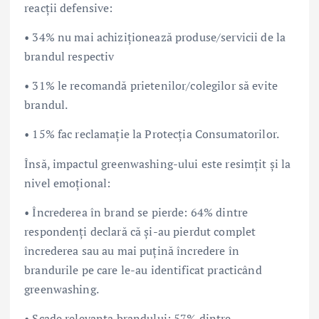
reacții defensive:
• 34% nu mai achiziționează produse/servicii de la
brandul respectiv
• 31% le recomandă prietenilor/colegilor să evite
brandul.
• 15% fac reclamație la Protecția Consumatorilor.
Însă, impactul greenwashing-ului este resimțit și la
nivel emoțional:
• Încrederea în brand se pierde: 64% dintre
respondenți declară că și-au pierdut complet
încrederea sau au mai puțină încredere în
brandurile pe care le-au identificat practicând
greenwashing.
• Scade relevanța brandului: 57% dintre