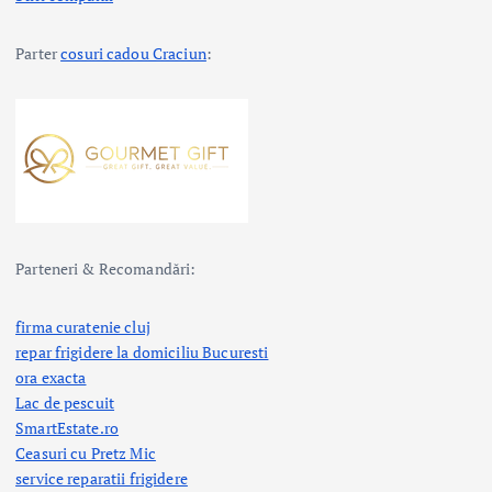
Parter
cosuri cadou Craciun
:
Parteneri & Recomandări:
firma curatenie cluj
repar frigidere la domiciliu Bucuresti
ora exacta
Lac de pescuit
SmartEstate.ro
Ceasuri cu Pretz Mic
service reparatii frigidere