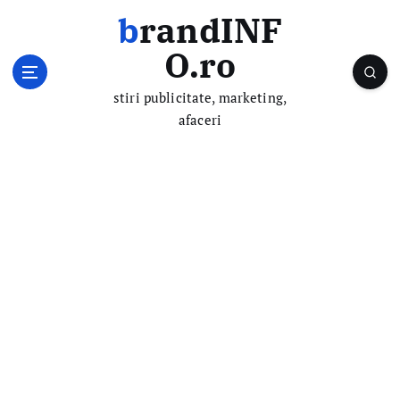
S
brandINF
k
i
O.ro
p
t
stiri publicitate, marketing,
o
afaceri
c
o
n
t
e
n
t