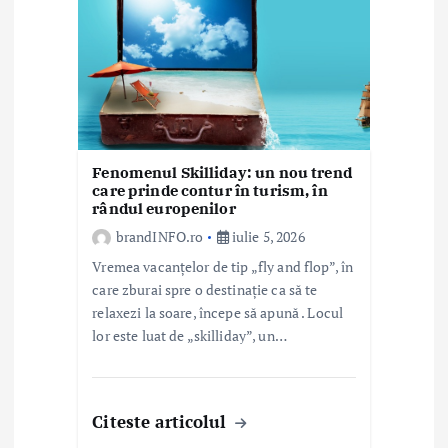
t
i
c
o
l
Fenomenul Skilliday: un nou trend
e
care prinde contur în turism, în
rândul europenilor
brandINFO.ro
iulie 5, 2026
Vremea vacanțelor de tip „fly and flop”, în
care zburai spre o destinație ca să te
relaxezi la soare, începe să apună . Locul
lor este luat de „skilliday”, un…
Citeste articolul