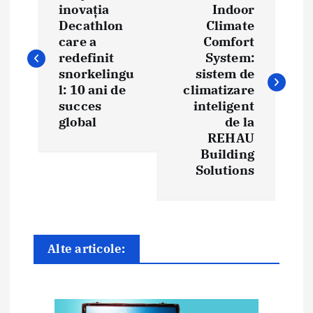
a
inovația
Indoor
Decathlon
Climate
v
care a
Comfort
i
redefinit
System:
snorkelingu
sistem de
g
l: 10 ani de
climatizare
succes
inteligent
a
global
de la
REHAU
r
Building
e
Solutions
î
n
Alte articole:
a
r