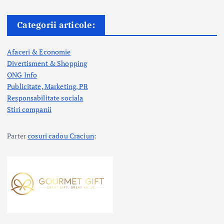
Categorii articole:
Afaceri & Economie
Divertisment & Shopping
ONG Info
Publicitate, Marketing, PR
Responsabilitate sociala
Stiri companii
Parter
cosuri cadou Craciun
: