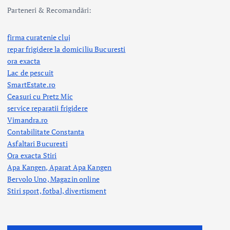
Parteneri & Recomandări:
firma curatenie cluj
repar frigidere la domiciliu Bucuresti
ora exacta
Lac de pescuit
SmartEstate.ro
Ceasuri cu Pretz Mic
service reparatii frigidere
Vimandra.ro
Contabilitate Constanta
Asfaltari Bucuresti
Ora exacta Stiri
Apa Kangen, Aparat Apa Kangen
Bervolo Uno, Magazin online
Stiri sport, fotbal,
divertisment