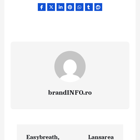
brandINFO.ro
N
Easybreath,
Lansarea