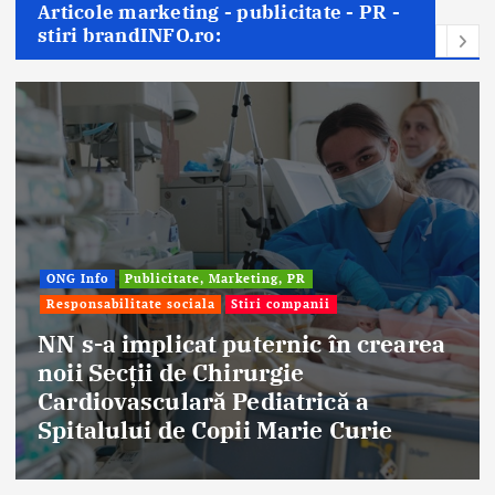
Articole marketing - publicitate - PR -
stiri brandINFO.ro:
Afaceri & Economie
Publicitate, Market
Stiri companii
în crearea
Eternal Beauty, fondată la
ă a
aniversat 30 de ani în ind
 Curie
frumuseții