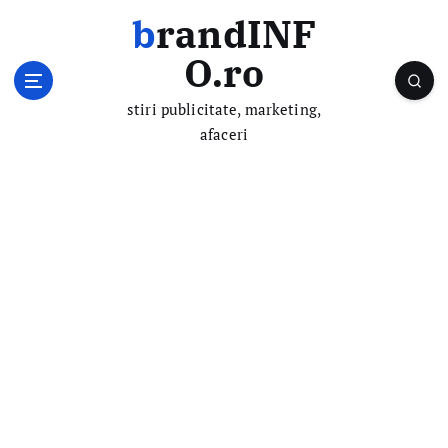
S
brandINF
k
i
O.ro
p
t
stiri publicitate, marketing,
o
afaceri
c
o
n
t
e
n
t