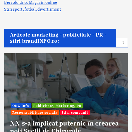
Bervolo Uno, Magazin online
Stiri sport, fotbal,
divertisment
Articole marketing - publicitate - PR -
stiri brandINFO.ro:
ONG Info
Publicitate, Marketing, PR
Responsabilitate sociala
Stiri companii
NN s-a implicat puternic în crearea
noii Secții de Chirurgie