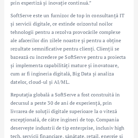
prin expertiză și inovație continuă.”
SoftServe este un furnizor de top în consultanță IT
și servicii digitale, ce extinde orizontul noilor
tehnologii pentru a rezolva provocările complexe
ale afacerilor din zilele noastre și pentru a obține
rezultate semnificative pentru clienți. Clienții se
bazează cu încredere pe SoftServe pentru a proiecta
și implementa capabilități mature și inovatoare,
cum ar fi ingineria digitală, Big Data și analiza
datelor, cloud-ul și AI/ML.
Reputația globală a SoftServe a fost construită în
decursul a peste 30 de ani de experiență, prin
livrarea de soluții digitale superioare la o viteză
excepțională, de către ingineri de top. Compania
deservește industrii de tip enterprise, inclusiv high
tech, servicii financiare, sănătate, retail, energie și