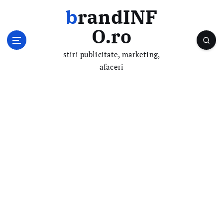
S
brandINF
k
i
O.ro
p
t
stiri publicitate, marketing,
o
afaceri
c
o
n
t
e
n
t