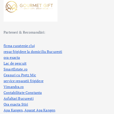
Parteneri & Recomandări:
firma curatenie cluj
repar frigidere la domiciliu Bucuresti
ora exacta
Lac de pescuit
SmartEstate.ro
Ceasuri cu Pretz Mic
service reparatii frigidere
Vimandra.ro
Contabilitate Constanta
Asfaltari Bucuresti
Ora exacta Stiri
Apa Kangen, Aparat Apa Kangen