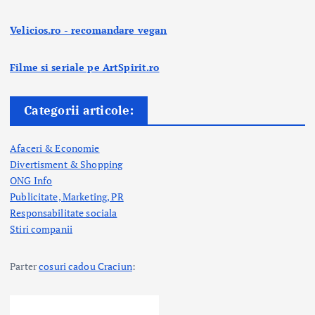
Velicios.ro - recomandare vegan
Filme si seriale pe ArtSpirit.ro
Categorii articole:
Afaceri & Economie
Divertisment & Shopping
ONG Info
Publicitate, Marketing, PR
Responsabilitate sociala
Stiri companii
Parter
cosuri cadou Craciun
: