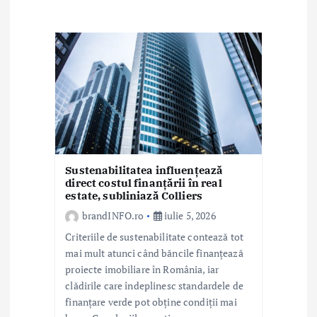
a
r
t
i
c
o
l
Sustenabilitatea influențează
direct costul finanțării în real
estate, subliniază Colliers
e
brandINFO.ro
iulie 5, 2026
Criteriile de sustenabilitate contează tot
mai mult atunci când băncile finanțează
proiecte imobiliare în România, iar
clădirile care îndeplinesc standardele de
finanțare verde pot obține condiții mai