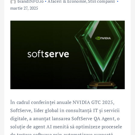
brandINFO.ro
Afaceri & Economie
,
Stiri companii
martie 27, 2025
În cadrul conferinței anuale NVIDIA GTC 2025,
SoftServe, lider global în consultanță IT și servicii
digitale, a anunțat lansarea SoftServe QA Agent, o
soluție de agent AI menită să optimizeze procesele
de testare software prin automatizare avansată.