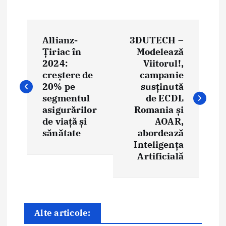
N
Allianz-
3DUTECH –
a
Țiriac în
Modelează
2024:
Viitorul!,
v
creștere de
campanie
i
20% pe
susținută
segmentul
de ECDL
g
asigurărilor
Romania și
de viață și
AOAR,
a
sănătate
abordează
Inteligența
r
Artificială
e
î
n
Alte articole: