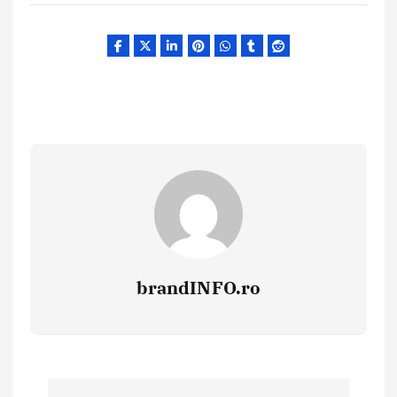
brandINFO.ro
N