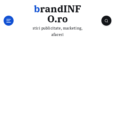
S
brandINF
k
i
O.ro
p
t
stiri publicitate, marketing,
o
afaceri
c
o
n
t
e
n
t