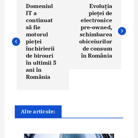
Domeniul
Evoluția
a
IT a
pieței de
continuat
electronice
v
să fie
pre-owned,
i
motorul
schimbarea
pieței
obiceiurilor
g
închirierii
de consum
de birouri
în România
a
în ultimii 5
ani în
r
România
e
î
n
Alte articole:
a
r