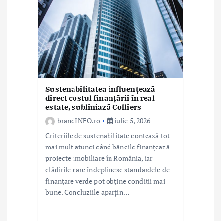
t
i
c
o
l
Sustenabilitatea influențează
direct costul finanțării în real
estate, subliniază Colliers
e
brandINFO.ro
iulie 5, 2026
Criteriile de sustenabilitate contează tot
mai mult atunci când băncile finanțează
proiecte imobiliare în România, iar
clădirile care îndeplinesc standardele de
finanțare verde pot obține condiții mai
bune. Concluziile aparțin…