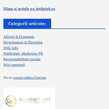
Filme si seriale pe ArtSpirit.ro
Categorii articole:
Afaceri & Economie
Divertisment & Shopping
ONG Info
Publicitate, Marketing, PR
Responsabilitate sociala
Stiri companii
Parter
cosuri cadou Craciun
: