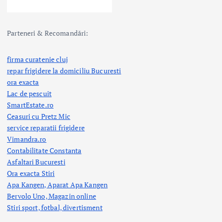
Parteneri & Recomandări:
firma curatenie cluj
repar frigidere la domiciliu Bucuresti
ora exacta
Lac de pescuit
SmartEstate.ro
Ceasuri cu Pretz Mic
service reparatii frigidere
Vimandra.ro
Contabilitate Constanta
Asfaltari Bucuresti
Ora exacta Stiri
Apa Kangen, Aparat Apa Kangen
Bervolo Uno, Magazin online
Stiri sport, fotbal,
divertisment