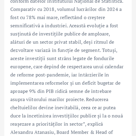
conform datelor Institutului Național de Statistică.
Comparativ cu 2018, volumul lucrărilor din 2024 a
fost cu 78% mai mare, reflectând o creștere
semnificativă a industriei. Această evoluție a fost
susținută de investițiile publice de amploare,
alături de un sector privat stabil, deși ritmul de
dezvoltare variază în funcție de segment. Totuși,
aceste investiții sunt strâns legate de fondurile
europene, care depind de respectarea unui calendar
de reforme post-pandemie, iar întârzierile în
implementarea reformelor și un deficit bugetar de
aproape 9% din PIB ridică semne de întrebare
asupra viitorului marilor proiecte. Reducerea
cheltuielilor devine inevitabilă, ceea ce ar putea
duce la încetinirea investițiilor publice și la o nouă
reașezare a priorităților în sector”, explică
Alexandru Atanasiu, Board Member & Head of