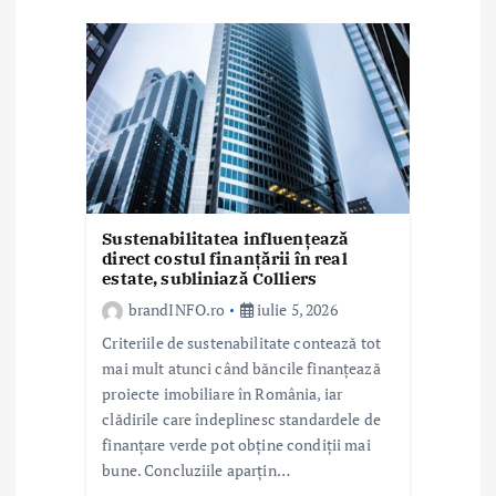
r
t
i
c
o
l
Sustenabilitatea influențează
e
direct costul finanțării în real
estate, subliniază Colliers
brandINFO.ro
iulie 5, 2026
Criteriile de sustenabilitate contează tot
mai mult atunci când băncile finanțează
proiecte imobiliare în România, iar
clădirile care îndeplinesc standardele de
finanțare verde pot obține condiții mai
bune. Concluziile aparțin…