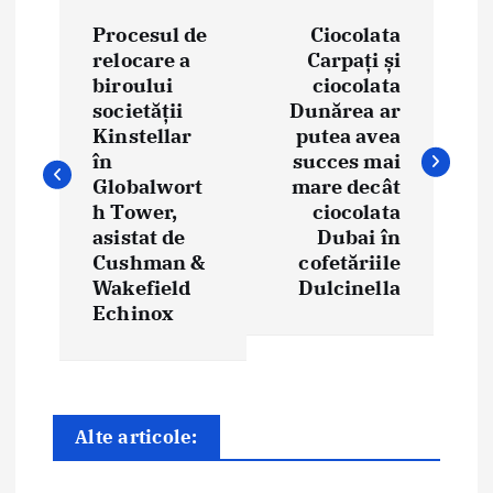
N
Procesul de
Ciocolata
a
relocare a
Carpați și
biroului
ciocolata
v
societății
Dunărea ar
i
Kinstellar
putea avea
în
succes mai
g
Globalwort
mare decât
h Tower,
ciocolata
a
asistat de
Dubai în
Cushman &
cofetăriile
r
Wakefield
Dulcinella
e
Echinox
î
n
Alte articole:
a