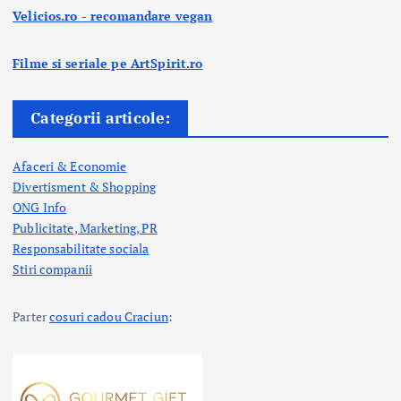
Velicios.ro - recomandare vegan
Filme si seriale pe ArtSpirit.ro
Categorii articole:
Afaceri & Economie
Divertisment & Shopping
ONG Info
Publicitate, Marketing, PR
Responsabilitate sociala
Stiri companii
Parter
cosuri cadou Craciun
: