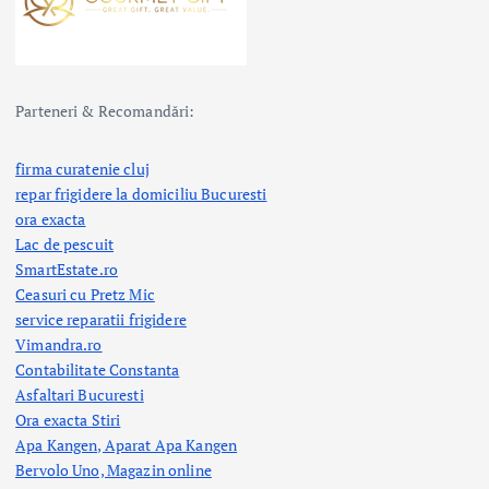
Parteneri & Recomandări:
firma curatenie cluj
repar frigidere la domiciliu Bucuresti
ora exacta
Lac de pescuit
SmartEstate.ro
Ceasuri cu Pretz Mic
service reparatii frigidere
Vimandra.ro
Contabilitate Constanta
Asfaltari Bucuresti
Ora exacta Stiri
Apa Kangen, Aparat Apa Kangen
Bervolo Uno, Magazin online