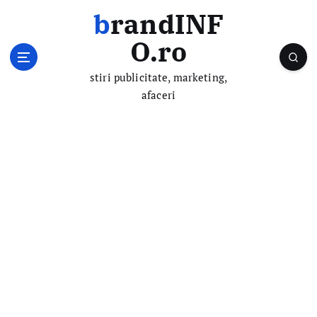
S
brandINF
k
i
O.ro
p
t
stiri publicitate, marketing,
o
afaceri
c
o
n
t
e
n
t