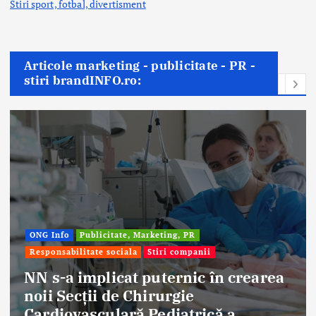
Stiri sport, fotbal,
divertisment
Articole marketing - publicitate - PR -
stiri brandINFO.ro:
ONG Info
Publicitate, Marketing, PR
Responsabilitate sociala
Stiri companii
NN s-a implicat puternic în crearea
noii Secții de Chirurgie
E
Cardiovasculară Pediatrică a
a