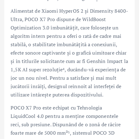
Alimentat de Xiaomi HyperOS 2 și Dimensity 8400-
Ultra, POCO X7 Pro dispune de WildBoost
Optimization 3.0 îmbunătățit, care folosește un
algoritm intern pentru a oferi o rată de cadre mai
stabilă, o stabilitate îmbunătățită a conexiunii,
efecte sonore captivante și o grafică uimitoare chiar
și în titlurile solicitante cum ar fi Genshin Impact la
1,5K AI super rezoluție⁴, ducându-vă experiența de
joc un nou nivel. Pentru a satisface și mai mult
jucătorii înrăiți, designul reînnoit al interfeței de
utilizare întărește puterea dispozitivului.
POCO X7 Pro este echipat cu Tehnologia
LiquidCool 4.0 pentru a menține componentele
reci, sub presiune. Dispunând de o zonă de răcire
foarte mare de 5000 mm²⁵, sistemul POCO 3D