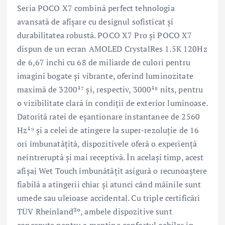
Seria POCO X7 combină perfect tehnologia
avansată de afișare cu designul sofisticat și
durabilitatea robustă. POCO X7 Pro și POCO X7
dispun de un ecran AMOLED CrystalRes 1.5K 120Hz
de 6,67 inchi cu 68 de miliarde de culori pentru
imagini bogate și vibrante, oferind luminozitate
maximă de 3200¹⁷ și, respectiv, 3000¹⁸ nits, pentru
o vizibilitate clară în condiții de exterior luminoase.
Datorită ratei de eșantionare instantanee de 2560
Hz¹⁹ și a celei de atingere la super-rezoluție de 16
ori îmbunatățită, dispozitivele oferă o experiență
neîntreruptă și mai receptivă. În același timp, acest
afișaj Wet Touch îmbunătățit asigură o recunoaștere
fiabilă a atingerii chiar și atunci când mâinile sunt
umede sau uleioase accidental. Cu triple certificări
TÜV Rheinland²º, ambele dispozitive sunt
concepute pentru a menține confortul ochilor în