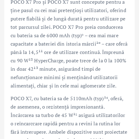
POCO X7 Pro și POCO X7 sunt concepute pentru a
ține pasul cu cei mai pretențioși utilizatori, oferind
putere fiabilă și de lungă durată pentru utilizare pe
tot parcursul zilei. POCO X7 Pro preia conducerea
cu bateria sa de 6000 mAh (typ)⁹ – cea mai mare
capacitate a bateriei din istoria mărcii¹º – care oferă
până la 14,5¹¹ ore de utilizare continuă. Împreună
cu 90 W¹² HyperCharge, poate trece de la 0 la 100%
în doar 42¹³ minute, asigurând timpi de
nefuncționare minimi și menținând utilizatorii
alimentați, chiar și în cele mai aglomerate zile.
POCO X7, cu bateria sa de 5110mAh (typ)¹⁴, oferă,
de asemenea, o rezistență impresionantă.
Încărcarea sa turbo de 45 W¹⁵ asigură utilizatorilor
o reîncarccare rapidă pentru a revini la rutina lor
fără întrerupere. Ambele dispozitive sunt proiectate