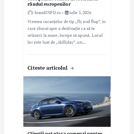
rândul europenilor
brandINFO.ro
iulie 5, 2026
Vremea vacanțelor de tip „fly and flop”, în
care zburai spre o destinație ca să te
relaxezi la soare, începe să apună . Locul
lor este luat de „skilliday”, un…
Citeste articolul
Clienții pot plasa comenzi pentru