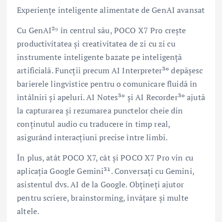
Experiențe inteligente alimentate de GenAI avansat
Cu GenAI²⁹ în centrul său, POCO X7 Pro crește
productivitatea și creativitatea de zi cu zi cu
instrumente inteligente bazate pe inteligență
artificială. Funcții precum AI Interpreter³º depășesc
barierele lingvistice pentru o comunicare fluidă în
întâlniri și apeluri. AI Notes³º și AI Recorder³º ajută
la capturarea și rezumarea punctelor cheie din
conținutul audio cu traducere în timp real,
asigurând interacțiuni precise între limbi.
În plus, atât POCO X7, cât și POCO X7 Pro vin cu
aplicația Google Gemini³¹. Conversați cu Gemini,
asistentul dvs. AI de la Google. Obțineți ajutor
pentru scriere, brainstorming, învățare și multe
altele.