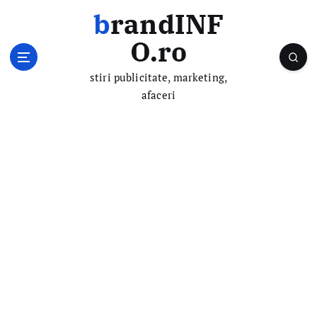
S
brandINF
k
i
O.ro
p
t
stiri publicitate, marketing,
o
afaceri
c
o
n
t
e
n
t