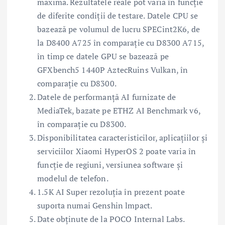
maximă. Rezultatele reale pot varia în funcție
de diferite condiții de testare. Datele CPU se
bazează pe volumul de lucru SPECint2K6, de
la D8400 A725 în comparație cu D8300 A715,
în timp ce datele GPU se bazează pe
GFXbench5 1440P AztecRuins Vulkan, în
comparație cu D8300.
Datele de performanță AI furnizate de
MediaTek, bazate pe ETHZ AI Benchmark v6,
în comparație cu D8300.
Disponibilitatea caracteristicilor, aplicațiilor și
serviciilor Xiaomi HyperOS 2 poate varia în
funcție de regiuni, versiunea software și
modelul de telefon.
1.5K AI Super rezoluția în prezent poate
suporta numai Genshin lmpact.
Date obținute de la POCO Internal Labs.