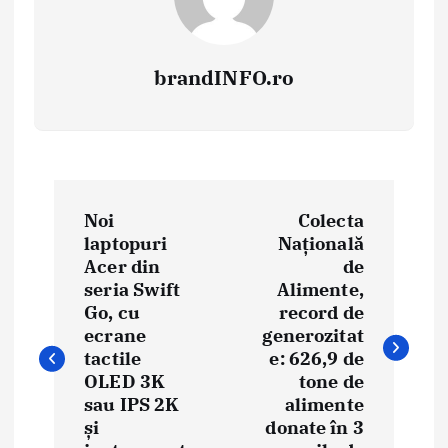
brandINFO.ro
N
Noi
Colecta
a
laptopuri
Națională
Acer din
de
v
seria Swift
Alimente,
i
Go, cu
record de
ecrane
generozitat
g
tactile
e: 626,9 de
OLED 3K
tone de
a
sau IPS 2K
alimente
și
donate în 3
r