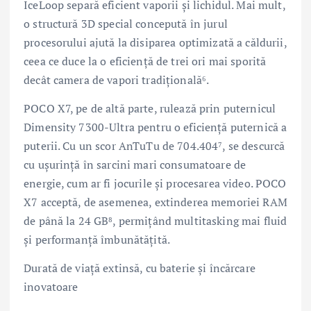
IceLoop separă eficient vaporii și lichidul. Mai mult,
o structură 3D special concepută în jurul
procesorului ajută la disiparea optimizată a căldurii,
ceea ce duce la o eficiență de trei ori mai sporită
decât camera de vapori tradițională⁶.
POCO X7, pe de altă parte, rulează prin puternicul
Dimensity 7300-Ultra pentru o eficiență puternică a
puterii. Cu un scor AnTuTu de 704.404⁷, se descurcă
cu ușurință în sarcini mari consumatoare de
energie, cum ar fi jocurile și procesarea video. POCO
X7 acceptă, de asemenea, extinderea memoriei RAM
de până la 24 GB⁸, permițând multitasking mai fluid
și performanță îmbunătățită.
Durată de viață extinsă, cu baterie și încărcare
inovatoare