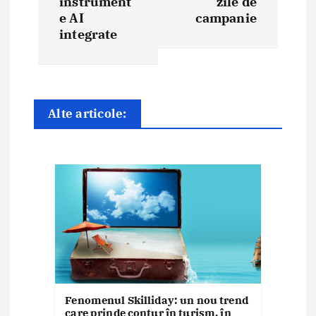
instrument
zile de
e
e AI
campanie
integrate
î
n
a
Alte articole:
r
t
i
c
o
l
e
Fenomenul Skilliday: un nou trend
care prinde contur în turism, în