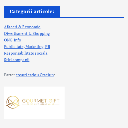
Categorii articole:
Afaceri & Economie
Divertisment & Shopping
ONG Info
Publicitate, Marketing, PR
Responsabilitate sociala
Stiri companii
Parter
cosuri cadou Craciun
: