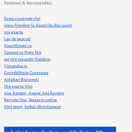
Parteneri & Recomandări:
firma curatenie cluj
repar frigidere la domiciliu Bucuresti
ora exacta
Lac de pescuit
SmartEstate.ro
Ceasuri cu Pretz Mic
service reparatii frigidere
Vimandra.ro
Contabilitate Constanta
Asfaltari Bucuresti
Ora exacta Stiri
Apa Kangen, Aparat Apa Kangen
Bervolo Uno, Magazin online
Stiri sport, fotbal,
divertisment