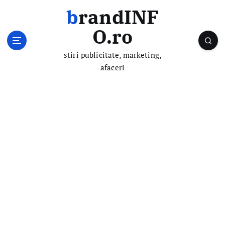
S
brandINF
k
i
O.ro
p
t
stiri publicitate, marketing,
o
afaceri
c
o
n
t
e
n
t