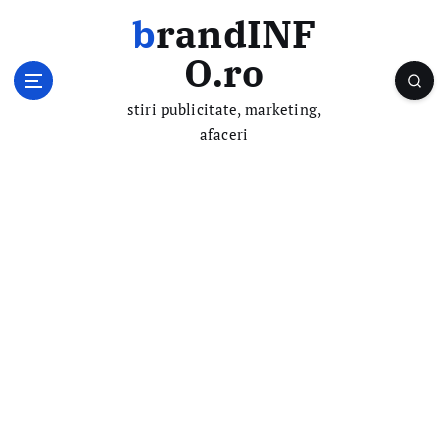
S
brandINF
k
i
O.ro
p
t
stiri publicitate, marketing,
o
afaceri
c
o
n
t
e
n
t