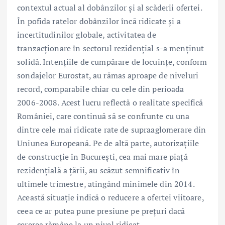
contextul actual al dobânzilor și al scăderii ofertei.
În pofida ratelor dobânzilor încă ridicate și a
incertitudinilor globale, activitatea de
tranzacționare în sectorul rezidențial s-a menținut
solidă. Intențiile de cumpărare de locuințe, conform
sondajelor Eurostat, au rămas aproape de niveluri
record, comparabile chiar cu cele din perioada
2006-2008. Acest lucru reflectă o realitate specifică
României, care continuă să se confrunte cu una
dintre cele mai ridicate rate de supraaglomerare din
Uniunea Europeană. Pe de altă parte, autorizațiile
de construcție în București, cea mai mare piață
rezidențială a țării, au scăzut semnificativ în
ultimele trimestre, atingând minimele din 2014.
Această situație indică o reducere a ofertei viitoare,
ceea ce ar putea pune presiune pe prețuri dacă
cererea rămâne la un nivel ridicat.