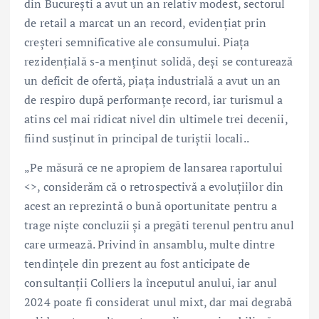
din București a avut un an relativ modest, sectorul
de retail a marcat un an record, evidențiat prin
creșteri semnificative ale consumului. Piața
rezidențială s-a menținut solidă, deși se conturează
un deficit de ofertă, piața industrială a avut un an
de respiro după performanțe record, iar turismul a
atins cel mai ridicat nivel din ultimele trei decenii,
fiind susținut în principal de turiștii locali..
„Pe măsură ce ne apropiem de lansarea raportului
<>, considerăm că o retrospectivă a evoluțiilor din
acest an reprezintă o bună oportunitate pentru a
trage niște concluzii și a pregăti terenul pentru anul
care urmează. Privind în ansamblu, multe dintre
tendințele din prezent au fost anticipate de
consultanții Colliers la începutul anului, iar anul
2024 poate fi considerat unul mixt, dar mai degrabă