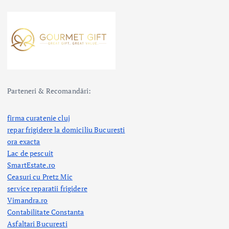
Parteneri & Recomandări:
firma curatenie cluj
repar frigidere la domiciliu Bucuresti
ora exacta
Lac de pescuit
SmartEstate.ro
Ceasuri cu Pretz Mic
service reparatii frigidere
Vimandra.ro
Contabilitate Constanta
Asfaltari Bucuresti