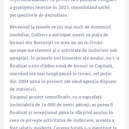
a granițelor terestre în 2025, consolidând astfel
perspectivele de dezvoltare.
Revenind la temele ce țin mai mult de domeniul
imobiliar, Colliers a anticipat corect că piața de
birouri din București va avea un an cu livrări
aproape inexistente și o activitate de închiriere sub
așteptări. În primele trei trimestre ale anului, nu s-a
finalizat nicio clădire nouă de birouri în Capitală,
marcând cea mai lungă pauză în livrări, cel puțin
din 2004 până în prezent (de când agenția dispune
de statistici).
Singurul proiect semnificativ, cu o suprafață
închiriabilă de 16.000 de metri pătrați, ar putea fi
finalizat și recepționat până la sfârșitul anului. În
ceea ce privește activitatea de închiriere, aceasta a
fost relativ modestă. Cererea totală s-a menținut la