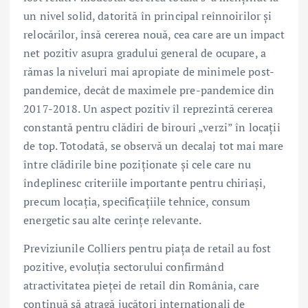
un nivel solid, datorită în principal reînnoirilor și
relocărilor, însă cererea nouă, cea care are un impact
net pozitiv asupra gradului general de ocupare, a
rămas la niveluri mai apropiate de minimele post-
pandemice, decât de maximele pre-pandemice din
2017-2018. Un aspect pozitiv îl reprezintă cererea
constantă pentru clădiri de birouri „verzi” în locații
de top. Totodată, se observă un decalaj tot mai mare
între clădirile bine poziționate și cele care nu
îndeplinesc criteriile importante pentru chiriași,
precum locația, specificațiile tehnice, consum
energetic sau alte cerințe relevante.
Previziunile Colliers pentru piața de retail au fost
pozitive, evoluția sectorului confirmând
atractivitatea pieței de retail din România, care
continuă să atragă jucători internaționali de