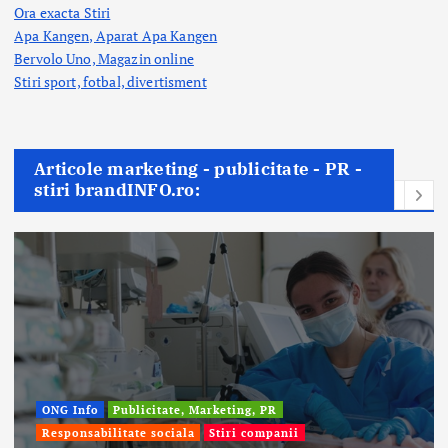
Ora exacta Stiri
Apa Kangen, Aparat Apa Kangen
Bervolo Uno, Magazin online
Stiri sport, fotbal,
divertisment
Articole marketing - publicitate - PR -
stiri brandINFO.ro:
Afaceri & Economie
Publicitate, Marketing, PR