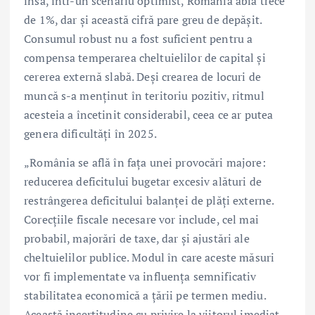
însă, într-un scenariu optimist, România abia trece
de 1%, dar și această cifră pare greu de depășit.
Consumul robust nu a fost suficient pentru a
compensa temperarea cheltuielilor de capital și
cererea externă slabă. Deși crearea de locuri de
muncă s-a menținut în teritoriu pozitiv, ritmul
acesteia a încetinit considerabil, ceea ce ar putea
genera dificultăți în 2025.
„România se află în fața unei provocări majore:
reducerea deficitului bugetar excesiv alături de
restrângerea deficitului balanței de plăți externe.
Corecțiile fiscale necesare vor include, cel mai
probabil, majorări de taxe, dar și ajustări ale
cheltuielilor publice. Modul în care aceste măsuri
vor fi implementate va influența semnificativ
stabilitatea economică a țării pe termen mediu.
Această incertitudine cu privire la viitorul imediat