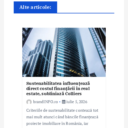
Alte articole:
a
r
t
i
c
o
l
Sustenabilitatea influențează
e
direct costul finanțării în real
estate, subliniază Colliers
brandINFO.ro
iulie 5, 2026
Criteriile de sustenabilitate contează tot
mai mult atunci când băncile finanțează
proiecte imobiliare în România, iar