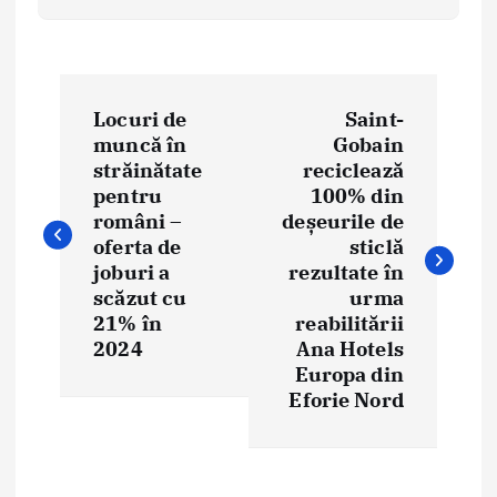
N
Locuri de
Saint-
a
muncă în
Gobain
străinătate
reciclează
v
pentru
100% din
i
români –
deșeurile de
oferta de
sticlă
g
joburi a
rezultate în
scăzut cu
urma
a
21% în
reabilitării
2024
Ana Hotels
r
Europa din
e
Eforie Nord
î
n