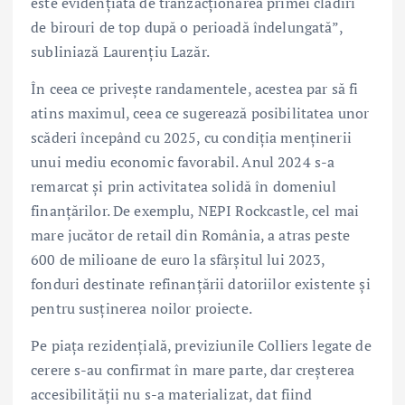
este evidențiată de tranzacționarea primei clădiri
de birouri de top după o perioadă îndelungată”,
subliniază Laurențiu Lazăr.
În ceea ce privește randamentele, acestea par să fi
atins maximul, ceea ce sugerează posibilitatea unor
scăderi începând cu 2025, cu condiția menținerii
unui mediu economic favorabil. Anul 2024 s-a
remarcat și prin activitatea solidă în domeniul
finanțărilor. De exemplu, NEPI Rockcastle, cel mai
mare jucător de retail din România, a atras peste
600 de milioane de euro la sfârșitul lui 2023,
fonduri destinate refinanțării datoriilor existente și
pentru susținerea noilor proiecte.
Pe piața rezidențială, previziunile Colliers legate de
cerere s-au confirmat în mare parte, dar creșterea
accesibilității nu s-a materializat, dat fiind