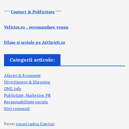
***
Contact & Publicitate
***
Velicios.ro - recomandare vegan
Filme si seriale pe ArtSpirit.ro
Categorii articole:
Afaceri & Economie
Divertisment & Shopping
ONG Info
Publicitate, Marketing, PR
Responsabilitate sociala
Stiri companii
Parter
cosuri cadou Craciun
: