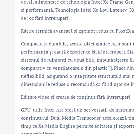
de AI, alimentate de tehnologia Intel Xe Frame Gene
și performanță. Tehnologia Intel Xe Low Latency (Xe
de joc fără întreruperi.
Răcire termică avansată și zgomot redus cu FrostBl
Compacte și durabile, aceste plăci grafice Acer sunt i
performanță și caută experiențe fără întreruperi. Si
sistemul de rulmenți cu două bile, îmbunătățește fl
comparativ cu ventilatoarele din plastic[ ]. Placa di
neflexibilă, asigurând o integritate structurală mai 
dimensiunile reduse o recomandă ca fiind ușor de int
Editare video și creare de conținut fără întreruperi
GPU-urile Intel Arc oferă un set versatil de instrum
conținutului. Dual Media Transcoder accelerează tim
timp ce Xe Media Engine permite editarea și exporta