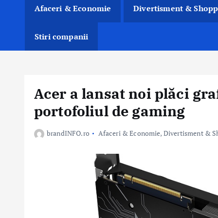
Afaceri & Economie
Divertisment & Shopp
Stiri companii
Acer a lansat noi plăci gra
portofoliul de gaming
brandINFO.ro
Afaceri & Economie
,
Divertisment & S