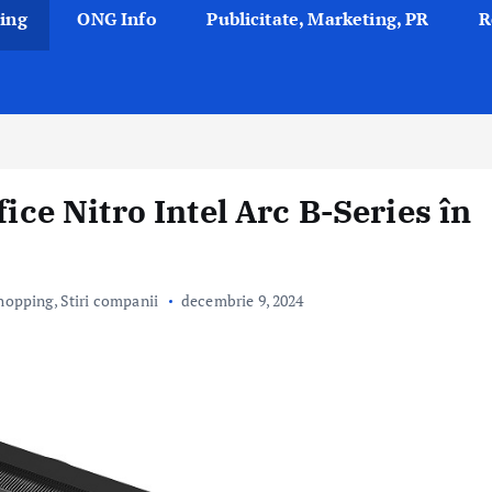
ing
ONG Info
Publicitate, Marketing, PR
R
fice Nitro Intel Arc B-Series în
hopping
,
Stiri companii
decembrie 9, 2024