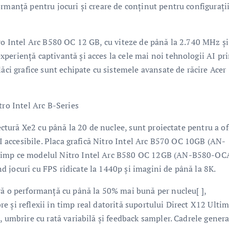
rmanță pentru jocuri și creare de conținut pentru configurați
tro Intel Arc B580 OC 12 GB, cu viteze de până la 2.740 MHz și
periență captivantă și acces la cele mai noi tehnologii AI pr
lăci grafice sunt echipate cu sistemele avansate de răcire Acer
tro Intel Arc B-Series
tectură Xe2 cu până la 20 de nuclee, sunt proiectate pentru a of
AI accesibile. Placa grafică Nitro Intel Arc B570 OC 10GB (AN-
 timp ce modelul Nitro Intel Arc B580 OC 12GB (AN-B580-OCA
 jocuri cu FPS ridicate la 1440p și imagini de până la 8K.
ră o performanță cu până la 50% mai bună per nucleu[ ],
 și reflexii în timp real datorită suportului Direct X12 Ulti
, umbrire cu rată variabilă și feedback sampler. Cadrele gener