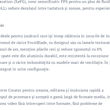
ration (XeFG), cresc semnificativ FPS pentru un plus de fluid
LL) reduce decalajul între tastatură și mouse, pentru experie
ade
deale pentru jucătorii care își încep călătoria în jocurile de în
stemul de răcire FrostBlade, cu designul său cu lamele texturat
uxul de aer, menține plăcile reci și reduce zgomotul cu 8%
n spate este din aluminiu durabil, este rezistentă la coroziune 
mare și o răcire îmbunătățită cu modele mari de ventilație. În 
egrat în orice configurație.
ente Creator pentru crearea, editarea și încărcarea rapidă a
pul de procesare și acceptă o gamă largă de formate media, î
rea video fără întreruperi între formate, fără probleme de