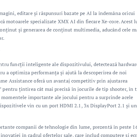
magini, editare și răspunsuri bazate pe AI la îndemâna oricui
fică motoarele specializate XMX AI din fiecare Xe-core. Acest l
 conținut și generarea de conținut multimedia, aducând cele m
r.
v
ntru funcții inteligente ale dispozitivului, detectează hardwar
ru a optimiza performanța și ajută la descoperirea de noi
ame Assistance oferă un avantaj competitiv prin ajustarea
pentru țintirea cât mai precisă în jocurile de tip shooter, în 
 momentele importante ale jocului pentru a surprinde acele
spozitivele vin cu un port HDMI 2.1, 3x DisplayPort 2.1 și un
ortante companii de tehnologie din lume, prezentă în peste 1
novației în cadrul ofertelor sale, care includ computere și ec