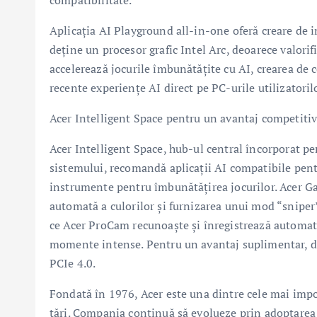
compatibilitate.
Aplicația AI Playground all-in-one oferă creare de i
deține un procesor grafic Intel Arc, deoarece valori
accelerează jocurile îmbunătățite cu AI, crearea de
recente experiențe AI direct pe PC-urile utilizatorilo
Acer Intelligent Space pentru un avantaj competiti
Acer Intelligent Space, hub-ul central încorporat pe
sistemului, recomandă aplicații AI compatibile pent
instrumente pentru îmbunătățirea jocurilor. Acer G
automată a culorilor și furnizarea unui mod “sniper” 
ce Acer ProCam recunoaște și înregistrează automat
momente intense. Pentru un avantaj suplimentar, di
PCIe 4.0.
Fondată în 1976, Acer este una dintre cele mai imp
țări. Compania continuă să evolueze prin adoptarea i