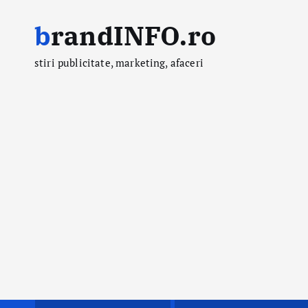
S
brandINFO.ro
k
i
stiri publicitate, marketing, afaceri
p
t
o
c
o
n
t
e
n
t