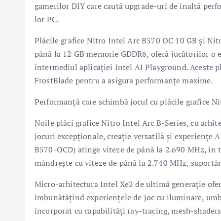
gamerilor DIY care caută upgrade-uri de înaltă perfo
lor PC.
Plăcile grafice Nitro Intel Arc B570 OC 10 GB și Ni
până la 12 GB memorie GDDR6, oferă jucătorilor o ex
intermediul aplicației Intel AI Playground. Aceste p
FrostBlade pentru a asigura performanțe maxime.
Performanță care schimbă jocul cu plăcile grafice Ni
Noile plăci grafice Nitro Intel Arc B-Series, cu arhi
jocuri excepționale, creație versatilă și experiențe 
B570-OCD) atinge viteze de până la 2.690 MHz, în
mândrește cu viteze de până la 2.740 MHz, suportând
Micro-arhitectura Intel Xe2 de ultimă generație ofe
îmbunătățind experiențele de joc cu iluminare, umbre
încorporat cu capabilități ray-tracing, mesh-shaders