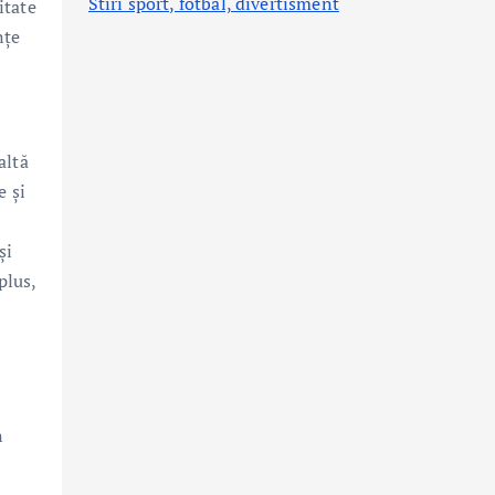
Stiri sport, fotbal,
divertisment
itate
nțe
altă
e și
și
plus,
n