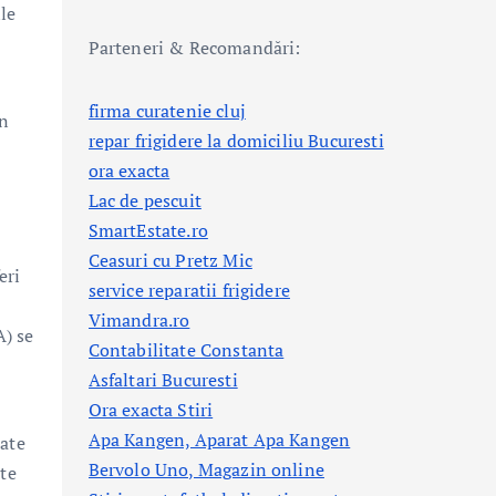
ile
Parteneri & Recomandări:
firma curatenie cluj
in
repar frigidere la domiciliu Bucuresti
ora exacta
Lac de pescuit
SmartEstate.ro
Ceasuri cu Pretz Mic
eri
service reparatii frigidere
Vimandra.ro
) se
Contabilitate Constanta
Asfaltari Bucuresti
Ora exacta Stiri
Apa Kangen, Aparat Apa Kangen
mate
Bervolo Uno, Magazin online
ate