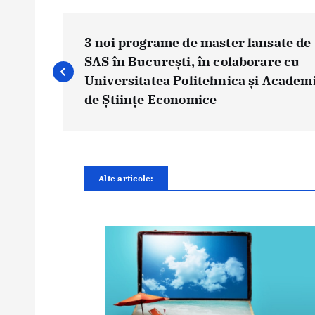
N
a
3 noi programe de master lansate de
v
SAS în București, în colaborare cu
i
Universitatea Politehnica și Academ
g
de Științe Economice
a
r
e
î
Alte articole:
n
a
r
t
i
c
o
l