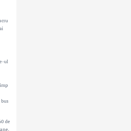
ucru
ai
e-ul
timp
 bus
60 de
rane,