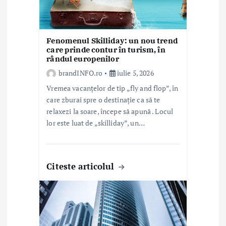
i
c
Fenomenul Skilliday: un nou trend
o
care prinde contur în turism, în
rândul europenilor
l
brandINFO.ro
iulie 5, 2026
e
Vremea vacanțelor de tip „fly and flop”, în
care zburai spre o destinație ca să te
relaxezi la soare, începe să apună . Locul
lor este luat de „skilliday”, un…
Citeste articolul