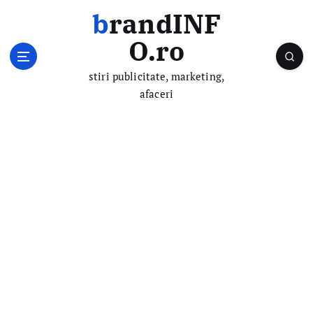
S
brandINF
k
i
O.ro
p
t
stiri publicitate, marketing,
o
afaceri
c
o
n
t
e
n
t