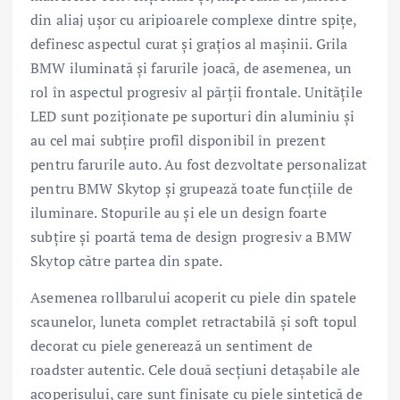
din aliaj uşor cu aripioarele complexe dintre spiţe,
definesc aspectul curat şi graţios al maşinii. Grila
BMW iluminată şi farurile joacă, de asemenea, un
rol în aspectul progresiv al părţii frontale. Unităţile
LED sunt poziţionate pe suporturi din aluminiu şi
au cel mai subţire profil disponibil în prezent
pentru farurile auto. Au fost dezvoltate personalizat
pentru BMW Skytop şi grupează toate funcţiile de
iluminare. Stopurile au şi ele un design foarte
subţire şi poartă tema de design progresiv a BMW
Skytop către partea din spate.
Asemenea rollbarului acoperit cu piele din spatele
scaunelor, luneta complet retractabilă şi soft topul
decorat cu piele generează un sentiment de
roadster autentic. Cele două secţiuni detaşabile ale
acoperişului, care sunt finisate cu piele sintetică de