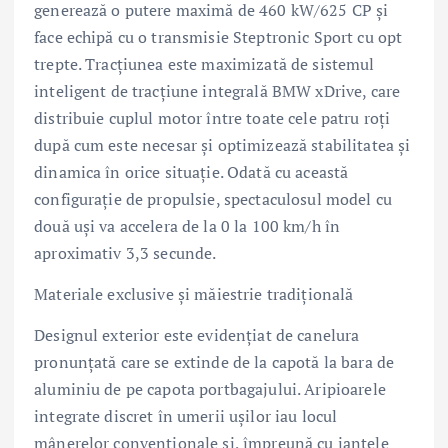
generează o putere maximă de 460 kW/625 CP şi
face echipă cu o transmisie Steptronic Sport cu opt
trepte. Tracţiunea este maximizată de sistemul
inteligent de tracţiune integrală BMW xDrive, care
distribuie cuplul motor între toate cele patru roţi
după cum este necesar şi optimizează stabilitatea şi
dinamica în orice situaţie. Odată cu această
configuraţie de propulsie, spectaculosul model cu
două uşi va accelera de la 0 la 100 km/h în
aproximativ 3,3 secunde.
Materiale exclusive şi măiestrie tradiţională
Designul exterior este evidenţiat de canelura
pronunţată care se extinde de la capotă la bara de
aluminiu de pe capota portbagajului. Aripioarele
integrate discret în umerii uşilor iau locul
mânerelor convenţionale şi, împreună cu jantele