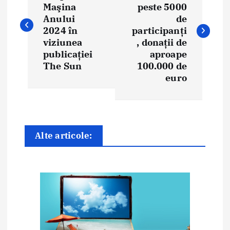
Maşina
peste 5000
v
Anului
de
i
2024 în
participanți
viziunea
, donații de
g
publicației
aproape
The Sun
100.000 de
a
euro
r
e
î
Alte articole:
n
a
r
t