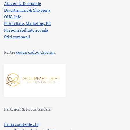
Afaceri & Economie
Divertisment & Shopping
ONG Info
Publicitate, Marketing, PR
Responsabilitate sociala
Stiri companii
Parter
cosuri cadou Craciun
:
Parteneri & Recomandări:
firma curatenie cluj