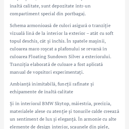
înaltă calitate, sunt depozitate într-un
compartiment special din portbagaj.
Schema armonioasă de culori asigură o tranziţie
vizuală lină de la interior la exterior – atât cu soft
topul deschis, cât şi închis. În spatele maşinii,
culoarea maro roşcat a plafonului se revarsă în
culoarea Floating Sundown Silver a exteriorului.
Tranziția elaborată de culoare a fost aplicată
manual de vopsitori experimentaţi.
Ambianţă inimitabilă, funcţii rafinate şi
echipamente de înaltă calitate
Şi în interiorul BMW Skytop, măiestria, precizia,
materialele alese cu atenţie şi tonurile calde creează
un sentiment de lux şi eleganţă. În armonie cu alte
elemente de design interior, scaunele din piele,