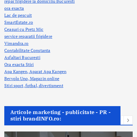
repar frigidere la domiciliu Bucuresti
ora exacta
Lac de pescuit
SmartEstate.ro
Ceasuri cu Pretz Mic
service reparatii frigidere
Vimandra.ro
Contabilitate Constanta
Asfaltari Bucuresti
Ora exacta Stiri
Apa Kangen, Aparat Apa Kangen
Bervolo Uno, Magazin online
Stiri sport, fotbal,
divertisment
Articole marketing - publicitate - PR -
stiri brandINFO.ro: