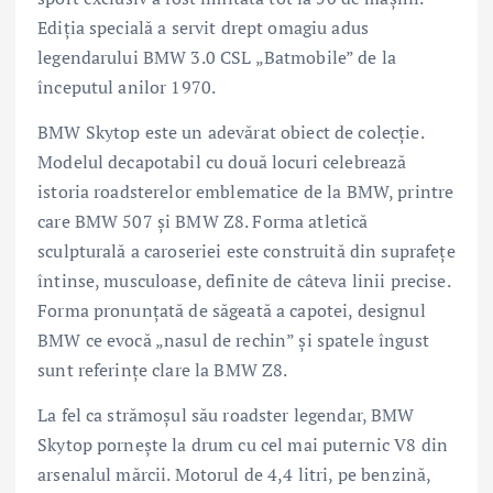
Ediţia specială a servit drept omagiu adus
legendarului BMW 3.0 CSL „Batmobile” de la
începutul anilor 1970.
BMW Skytop este un adevărat obiect de colecţie.
Modelul decapotabil cu două locuri celebrează
istoria roadsterelor emblematice de la BMW, printre
care BMW 507 şi BMW Z8. Forma atletică
sculpturală a caroseriei este construită din suprafeţe
întinse, musculoase, definite de câteva linii precise.
Forma pronunţată de săgeată a capotei, designul
BMW ce evocă „nasul de rechin” şi spatele îngust
sunt referinţe clare la BMW Z8.
La fel ca strămoşul său roadster legendar, BMW
Skytop porneşte la drum cu cel mai puternic V8 din
arsenalul mărcii. Motorul de 4,4 litri, pe benzină,