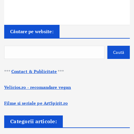
Căutare pe website:
Caută
***
Contact & Publicitate
***
Velicios.ro - recomandare vegan
Filme si seriale pe ArtSpirit.ro
Categorii articole: