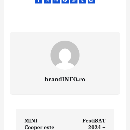
brandINFO.ro
N
MINI
FestiSAT
a
Cooper este
2024 –