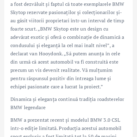
a fost dezvăluit şi faptul că toate exemplarele BMW
Skytop rezervate pasionaţilor şi colecţionarilor şi-
au găsit viitorii proprietari într-un interval de timp
foarte scurt. „BMW Skytop este un design cu
adevărat exotic şi oferă o combinaţie de dinamică a
condusului şi eleganţă la cel mai înalt nivel”, a
declarat van Hooydonk. „Să putem anunţa în cele
din urmă că acest automobil va fi construită este
precum un vis devenit realitate. Vă mulţumim
pentru răspunsul pozitiv din întreaga lume şi
echipei pasionate care a lucrat la proiect.”
Dinamica şi eleganţa continuă tradiţia roadsterelor
BMW legendare
BMW a prezentat recent şi modelul BMW 3.0 CSL
într-o ediţie limitată. Producţia acestui automobil
sport exclusiv a fost limitată tot la 50 de maşini.