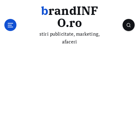
S
brandINF
k
i
O.ro
p
t
stiri publicitate, marketing,
o
afaceri
c
o
n
t
e
n
t