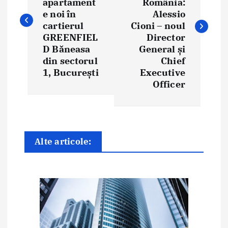
apartament
România:
i
e noi în
Alessio
cartierul
Cioni – noul
g
GREENFIEL
Director
D Băneasa
General și
a
din sectorul
Chief
1, București
Executive
r
Officer
e
î
n
Alte articole:
a
r
t
i