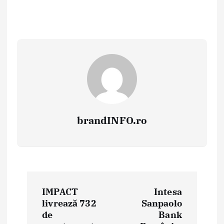
brandINFO.ro
N
IMPACT
Intesa
a
livrează 732
Sanpaolo
de
Bank
v