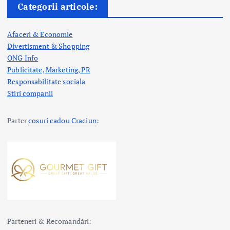
Categorii articole:
Afaceri & Economie
Divertisment & Shopping
ONG Info
Publicitate, Marketing, PR
Responsabilitate sociala
Stiri companii
Parter
cosuri cadou Craciun
:
Parteneri & Recomandări: