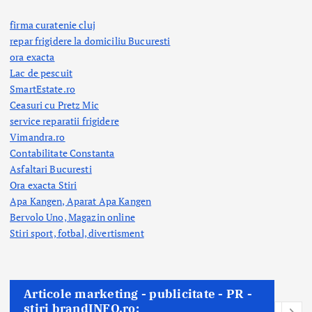
firma curatenie cluj
repar frigidere la domiciliu Bucuresti
ora exacta
Lac de pescuit
SmartEstate.ro
Ceasuri cu Pretz Mic
service reparatii frigidere
Vimandra.ro
Contabilitate Constanta
Asfaltari Bucuresti
Ora exacta Stiri
Apa Kangen, Aparat Apa Kangen
Bervolo Uno, Magazin online
Stiri sport, fotbal,
divertisment
Articole marketing - publicitate - PR -
stiri brandINFO.ro: