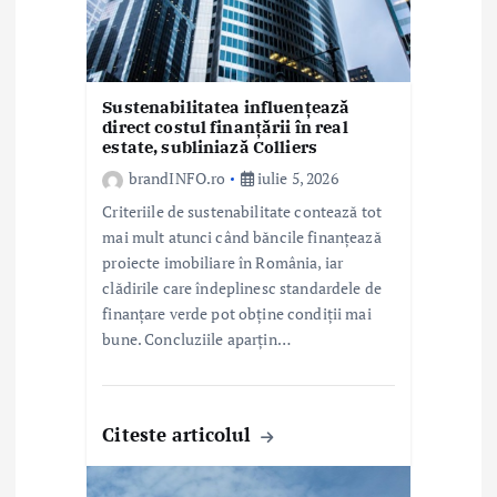
c
o
l
Sustenabilitatea influențează
direct costul finanțării în real
estate, subliniază Colliers
e
brandINFO.ro
iulie 5, 2026
Criteriile de sustenabilitate contează tot
mai mult atunci când băncile finanțează
proiecte imobiliare în România, iar
clădirile care îndeplinesc standardele de
finanțare verde pot obține condiții mai
bune. Concluziile aparțin…
Citeste articolul