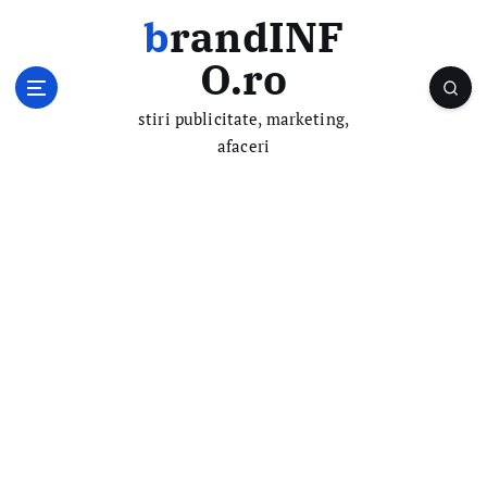
S
brandINF
k
i
O.ro
p
t
stiri publicitate, marketing,
o
afaceri
c
o
n
t
e
n
t