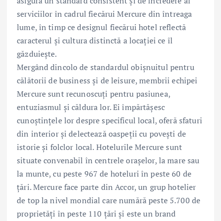
asigură un standard consistent și de încredere al
serviciilor în cadrul fiecărui Mercure din întreaga
lume, în timp ce designul fiecărui hotel reflectă
caracterul și cultura distinctă a locației ce îl
găzduiește.
Mergând dincolo de standardul obișnuitul pentru
călătorii de business și de leisure, membrii echipei
Mercure sunt recunoscuți pentru pasiunea,
entuziasmul și căldura lor. Ei împărtășesc
cunoștințele lor despre specificul local, oferă sfaturi
din interior și delectează oaspeții cu povești de
istorie și folclor local. Hotelurile Mercure sunt
situate convenabil în centrele orașelor, la mare sau
la munte, cu peste 967 de hoteluri în peste 60 de
țări. Mercure face parte din Accor, un grup hotelier
de top la nivel mondial care numără peste 5.700 de
proprietăți în peste 110 țări și este un brand