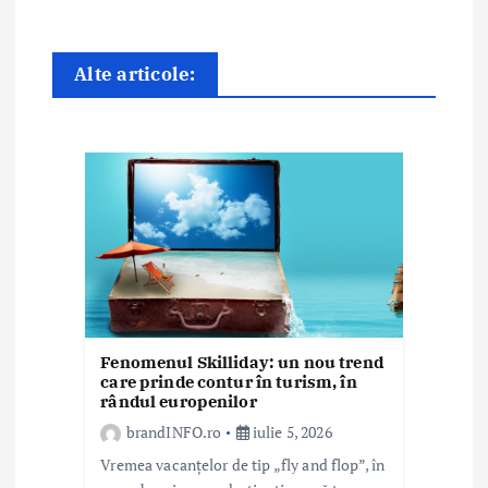
î
n
Alte articole:
a
r
t
i
c
o
l
Fenomenul Skilliday: un nou trend
e
care prinde contur în turism, în
rândul europenilor
brandINFO.ro
iulie 5, 2026
Vremea vacanțelor de tip „fly and flop”, în