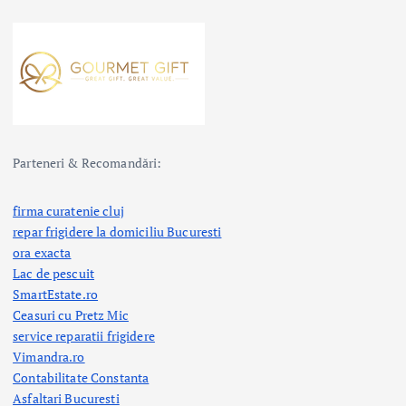
Parteneri & Recomandări:
firma curatenie cluj
repar frigidere la domiciliu Bucuresti
ora exacta
Lac de pescuit
SmartEstate.ro
Ceasuri cu Pretz Mic
service reparatii frigidere
Vimandra.ro
Contabilitate Constanta
Asfaltari Bucuresti