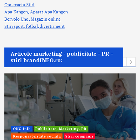
Ora exacta Stiri
Apa Kangen, Aparat Apa Kangen
Bervolo Uno, Magazin online
Stiri sport, fotbal,
divertisment
Articole marketing - publicitate - PR -
stiri brandINFO.ro:
Afaceri & Economie
Publicitate, Marketing, PR