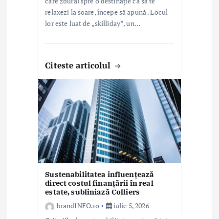
care zburai spre o destinație ca să te
relaxezi la soare, începe să apună . Locul
lor este luat de „skilliday”, un…
Citeste articolul
Sustenabilitatea influențează
direct costul finanțării în real
estate, subliniază Colliers
brandINFO.ro
iulie 5, 2026