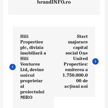
brandINFO.ro
N
Hili
Start
a
Properties
majorare
plc, divizia
capital
v
imobiliară a
social One
i
Hili
United
Ventures
Properties:
g
Ltd, devine
emiterea a
unicul
1.750.000.0
a
proprietar
00 de
al
acțiuni noi
r
proiectului
e
MIRO