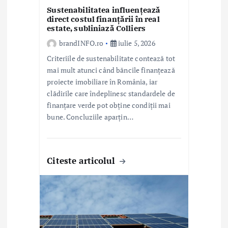
l
Sustenabilitatea influențează
direct costul finanțării în real
estate, subliniază Colliers
e
brandINFO.ro
iulie 5, 2026
Criteriile de sustenabilitate contează tot
mai mult atunci când băncile finanțează
proiecte imobiliare în România, iar
clădirile care îndeplinesc standardele de
finanțare verde pot obține condiții mai
bune. Concluziile aparțin…
Citeste articolul