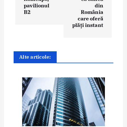
pavilionul
din
a
B2
România
care oferă
r
plăți instant
e
î
n
Alte articole:
a
r
t
i
c
o