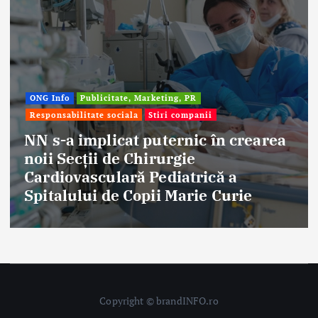
Afaceri & Economie
Publicitate, Marketing,
Stiri companii
 crearea
Eternal Beauty, fondată la S
 a
aniversat 30 de ani în indus
urie
frumuseții
Copyright © brandINFO.ro