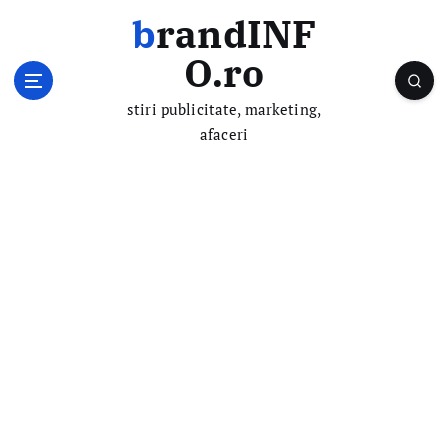
S
brandINF
k
i
O.ro
p
t
stiri publicitate, marketing,
o
afaceri
c
o
n
t
e
n
t