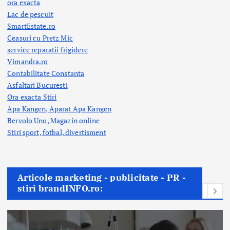
ora exacta
Lac de pescuit
SmartEstate.ro
Ceasuri cu Pretz Mic
service reparatii frigidere
Vimandra.ro
Contabilitate Constanta
Asfaltari Bucuresti
Ora exacta Stiri
Apa Kangen, Aparat Apa Kangen
Bervolo Uno, Magazin online
Stiri sport, fotbal,
divertisment
Articole marketing - publicitate - PR -
stiri brandINFO.ro: