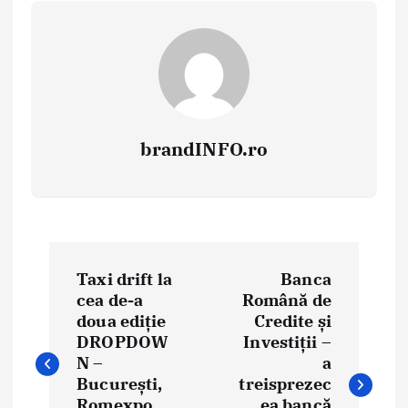
brandINFO.ro
N
Taxi drift la
Banca
a
cea de-a
Română de
doua ediție
Credite și
v
DROPDOW
Investiții –
i
N –
a
București,
treisprezec
g
Romexpo,
ea bancă