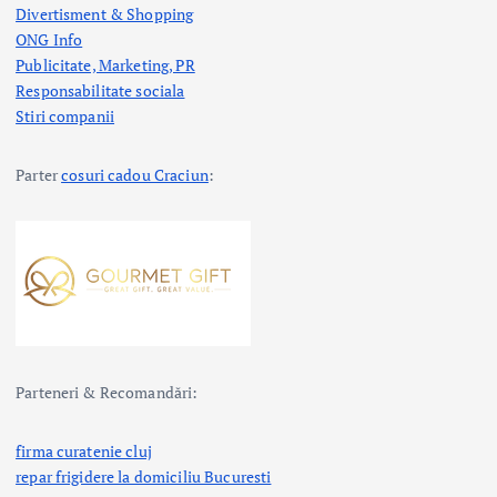
Divertisment & Shopping
ONG Info
Publicitate, Marketing, PR
Responsabilitate sociala
Stiri companii
Parter
cosuri cadou Craciun
:
Parteneri & Recomandări:
firma curatenie cluj
repar frigidere la domiciliu Bucuresti