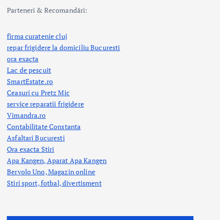
Parteneri & Recomandări:
firma curatenie cluj
repar frigidere la domiciliu Bucuresti
ora exacta
Lac de pescuit
SmartEstate.ro
Ceasuri cu Pretz Mic
service reparatii frigidere
Vimandra.ro
Contabilitate Constanta
Asfaltari Bucuresti
Ora exacta Stiri
Apa Kangen, Aparat Apa Kangen
Bervolo Uno, Magazin online
Stiri sport, fotbal,
divertisment