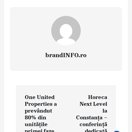
brandINFO.ro
N
One United
Horeca
a
Properties a
Next Level
prevândut
la
v
80% din
Constanța –
i
unitățile
conferință
primei faze
dedicată