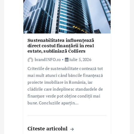
o
l
e
Sustenabilitatea influențează
direct costul finanțării în real
estate, subliniază Colliers
brandINFO.ro
iulie 5, 2026
Criteriile de sustenabilitate contează tot
mai mult atunci când băncile finanțează
proiecte imobiliare în România, iar
clădirile care îndeplinesc standardele de
finanțare verde pot obține condiții mai
bune. Concluziile aparțin…
Citeste articolul