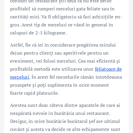
conduci un restaurant știi deja că nu este deloc
profitabil să cumperi mezeluri gata feliate sau în
cantități mici. Va fi obligatoriu să faci achizițiile en-
gros. Acest tip de mezeluri se vând în general în
calupuri de 2-5 kilograme.
Astfel, fie că iei în considerare pregătirea micului
dejun pentru clienți sau aperitivele pentru un
eveniment, vei folosi mezeluri. Cea mai eficientă și
profitabilă metodă este utilizarea unor
feliatoare de
mezeluri
. În acest fel mezelurile rămân întotdeauna
proaspete și poți suplimenta în orice moment
foarte rapid platourile.
Acestea sunt doar câteva dintre aparatele de care ai
neapărată nevoie în bucătăria unui restaurant.
Desigur, în orice bucătărie bucătarul șef are ultimul
cuvânt și acesta va decide ce alte echipamente sunt