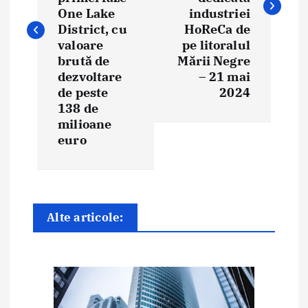
g
One Lake
industriei
District, cu
HoReCa de
a
valoare
pe litoralul
brută de
Mării Negre
r
dezvoltare
– 21 mai
e
de peste
2024
138 de
î
milioane
euro
n
a
r
Alte articole:
t
i
c