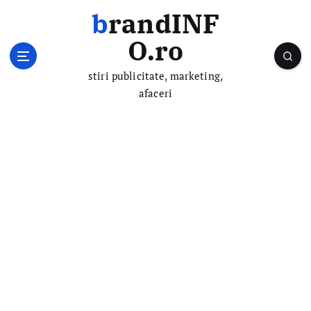
S
brandINF
k
i
O.ro
p
t
stiri publicitate, marketing,
o
afaceri
c
o
n
t
e
n
t