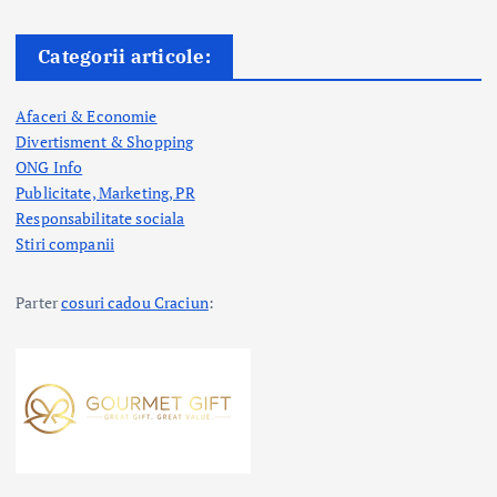
Categorii articole:
Afaceri & Economie
Divertisment & Shopping
ONG Info
Publicitate, Marketing, PR
Responsabilitate sociala
Stiri companii
Parter
cosuri cadou Craciun
: