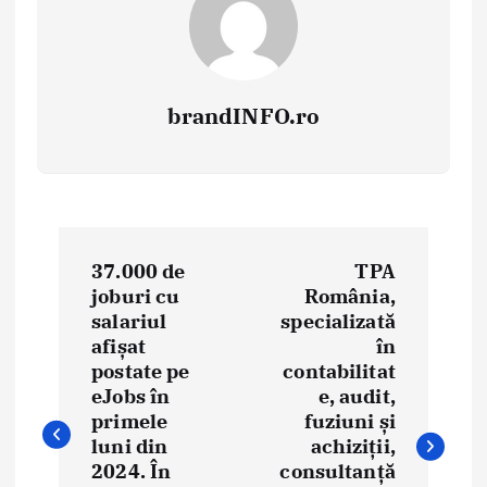
brandINFO.ro
N
37.000 de
TPA
a
joburi cu
România,
salariul
specializată
v
afișat
în
i
postate pe
contabilitat
eJobs în
e, audit,
g
primele
fuziuni și
luni din
achiziții,
a
2024. În
consultanță