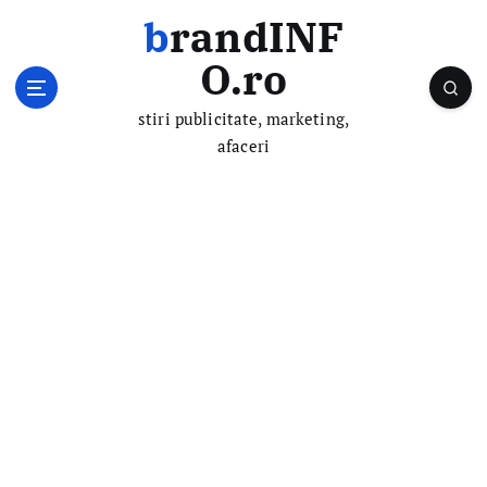
S
brandINF
k
i
O.ro
p
t
stiri publicitate, marketing,
o
afaceri
c
o
n
t
e
n
t