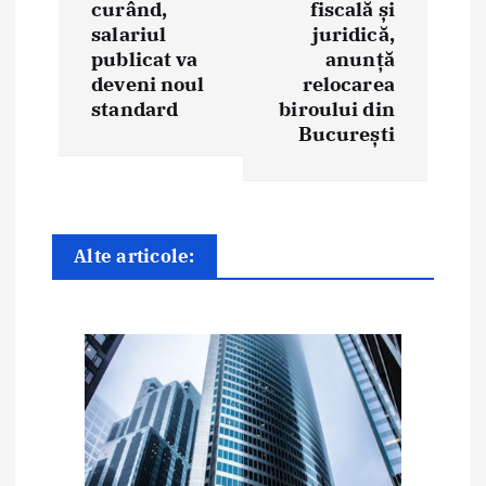
curând,
fiscală și
r
salariul
juridică,
e
publicat va
anunță
deveni noul
relocarea
î
standard
biroului din
București
n
a
r
Alte articole:
t
i
c
o
l