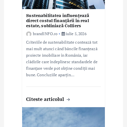
e
Sustenabilitatea influențează
direct costul finanțării în real
estate, subliniază Colliers
brandINFO.ro
iulie 5, 2026
Criteriile de sustenabilitate contează tot
mai mult atunci când băncile finanțează
proiecte imobiliare în România, iar
clădirile care îndeplinesc standardele de
finanțare verde pot obține condiții mai
bune. Concluziile aparțin…
Citeste articolul