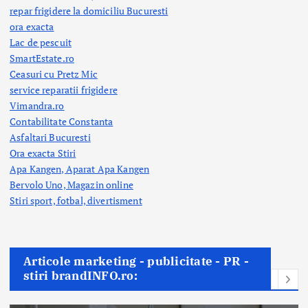
repar frigidere la domiciliu Bucuresti
ora exacta
Lac de pescuit
SmartEstate.ro
Ceasuri cu Pretz Mic
service reparatii frigidere
Vimandra.ro
Contabilitate Constanta
Asfaltari Bucuresti
Ora exacta Stiri
Apa Kangen, Aparat Apa Kangen
Bervolo Uno, Magazin online
Stiri sport, fotbal,
divertisment
Articole marketing - publicitate - PR -
stiri brandINFO.ro: