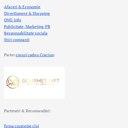
Afaceri & Economie
Divertisment & Shopping
ONG Info
Publicitate, Marketing, PR
Responsabilitate sociala
Stiri companii
Parter
cosuri cadou Craciun
:
Parteneri & Recomandări:
firma curatenie cluj