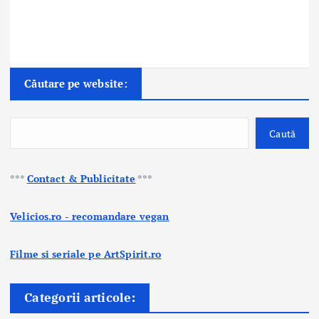
Căutare pe website:
Caută
***
Contact & Publicitate
***
Velicios.ro - recomandare vegan
Filme si seriale pe ArtSpirit.ro
Categorii articole: