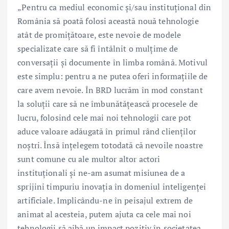
„Pentru ca mediul economic și/sau instituțional din
România să poată folosi această nouă tehnologie
atât de promițătoare, este nevoie de modele
specializate care să fi întâlnit o mulțime de
conversații și documente în limba română. Motivul
este simplu: pentru a ne putea oferi informațiile de
care avem nevoie. În BRD lucrăm în mod constant
la soluții care să ne îmbunătățească procesele de
lucru, folosind cele mai noi tehnologii care pot
aduce valoare adăugată în primul rând clienților
noștri. Însă înțelegem totodată că nevoile noastre
sunt comune cu ale multor altor actori
instituționali și ne-am asumat misiunea de a
sprijini timpuriu inovația în domeniul inteligenței
artificiale. Implicându-ne în peisajul extrem de
animat al acesteia, putem ajuta ca cele mai noi
tehnologii să aibă un impact pozitiv în societatea