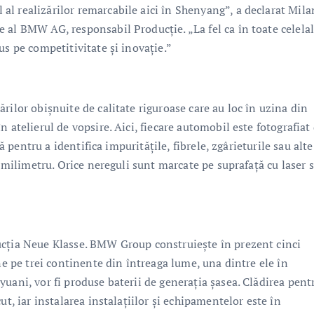
l realizărilor remarcabile aici în Shenyang”, a declarat Mila
 al BMW AG, responsabil Producţie. „La fel ca în toate celelal
us pe competitivitate şi inovaţie.”
rilor obişnuite de calitate riguroase care au loc în uzina din
 atelierul de vopsire. Aici, fiecare automobil este fotografiat
tă pentru a identifica impurităţile, fibrele, zgârieturile sau alte
a milimetru. Orice nereguli sunt marcate pe suprafaţă cu laser s
ucţia Neue Klasse. BMW Group construieşte în prezent cinci
ne pe trei continente din întreaga lume, una dintre ele în
uani, vor fi produse baterii de generaţia şasea. Clădirea pent
ut, iar instalarea instalaţiilor şi echipamentelor este în