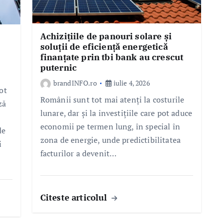
Achizițiile de panouri solare și
soluții de eficiență energetică
finanțate prin tbi bank au crescut
puternic
brandINFO.ro
iulie 4, 2026
ot
Românii sunt tot mai atenți la costurile
ză
lunare, dar și la investițiile care pot aduce
economii pe termen lung, în special în
de
zona de energie, unde predictibilitatea
i
facturilor a devenit…
Citeste articolul