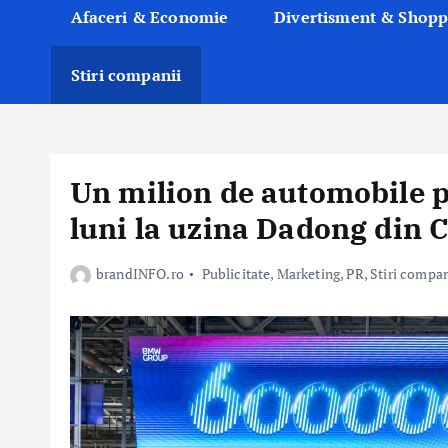
Afaceri & Economie
Divertisment & Shopp
Stiri companii
Un milion de automobile 
luni la uzina Dadong din 
brandINFO.ro
Publicitate, Marketing, PR
,
Stiri compan