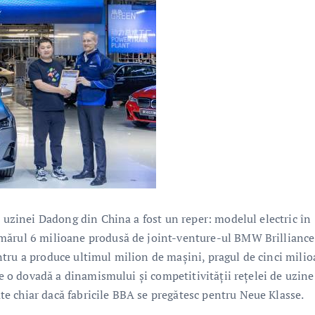
a uzinei Dadong din China a fost un reper: modelul electric în
umărul 6 milioane produsă de joint-venture-ul BMW Brilliance
tru a produce ultimul milion de maşini, pragul de cinci mili
te o dovadă a dinamismului şi competitivităţii reţelei de uzine
e chiar dacă fabricile BBA se pregătesc pentru Neue Klasse.