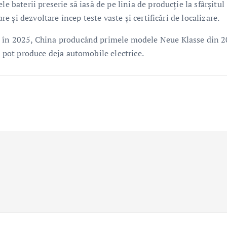
e baterii preserie să iasă de pe linia de producţie la sfârşitul
are şi dezvoltare încep teste vaste şi certificări de localizare.
e în 2025, China producând primele modele Neue Klasse din 2
– pot produce deja automobile electrice.