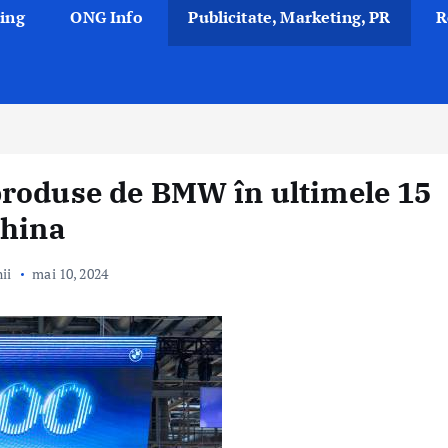
ing
ONG Info
Publicitate, Marketing, PR
R
produse de BMW în ultimele 15
China
ii
mai 10, 2024