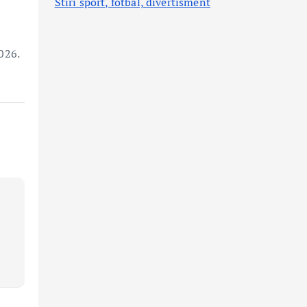
Stiri sport, fotbal,
divertisment
026.