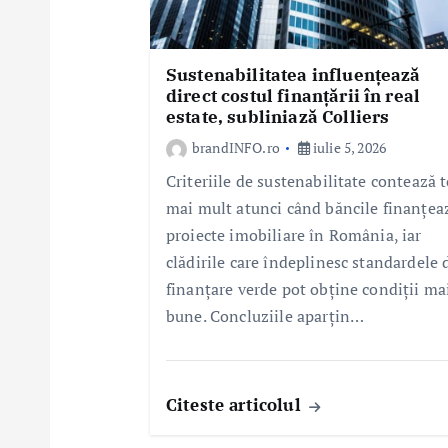
l
e
Sustenabilitatea influențează
direct costul finanțării în real
estate, subliniază Colliers
brandINFO.ro
iulie 5, 2026
Criteriile de sustenabilitate contează t
mai mult atunci când băncile finanțea
proiecte imobiliare în România, iar
clădirile care îndeplinesc standardele 
finanțare verde pot obține condiții ma
bune. Concluziile aparțin…
Citeste articolul