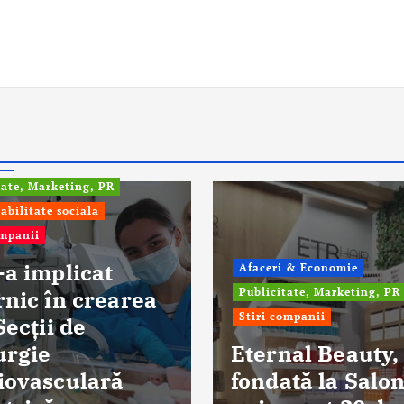
fo
tate, Marketing, PR
abilitate sociala
ompanii
-a implicat
Afaceri & Economie
rnic în crearea
Publicitate, Marketing, PR
Stiri companii
Secții de
urgie
Eternal Beauty,
iovasculară
fondată la Salon