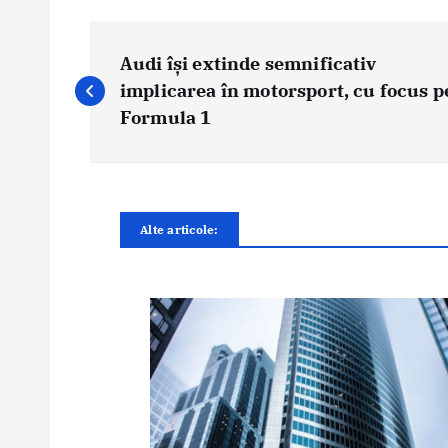
N
a
Audi își extinde semnificativ
v
implicarea în motorsport, cu focus p
i
Formula 1
g
a
r
e
Alte articole:
î
n
a
r
t
i
c
o