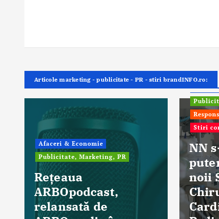
Articole marketing - publicitate - PR - stiri brandINFO.ro:
ONG In
Publici
Respons
Stiri c
Afaceri & Economie
NN s
Publicitate, Marketing, PR
pute
Rețeaua
noii 
ARBOpodcast,
Chir
relansată de
Card