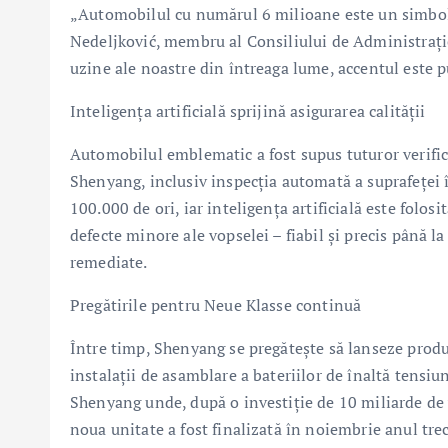
„Automobilul cu numărul 6 milioane este un simbol a
Nedeljković, membru al Consiliului de Administraţie
uzine ale noastre din întreaga lume, accentul este p
Inteligenţa artificială sprijină asigurarea calităţii
Automobilul emblematic a fost supus tuturor verifică
Shenyang, inclusiv inspecţia automată a suprafeţei în
100.000 de ori, iar inteligenţa artificială este folosi
defecte minore ale vopselei – fiabil şi precis până l
remediate.
Pregătirile pentru Neue Klasse continuă
Între timp, Shenyang se pregăteşte să lanseze prod
instalaţii de asamblare a bateriilor de înaltă tensiu
Shenyang unde, după o investiţie de 10 miliarde de y
noua unitate a fost finalizată în noiembrie anul trec