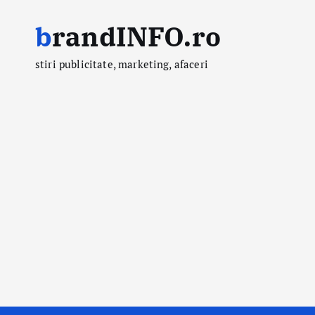
S
brandINFO.ro
k
i
stiri publicitate, marketing, afaceri
p
t
o
c
o
n
t
e
n
t