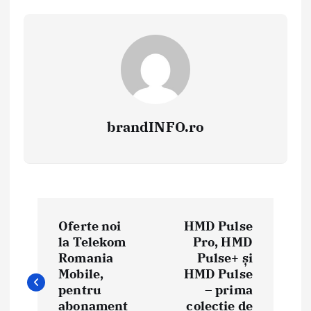
brandINFO.ro
N
Oferte noi
HMD Pulse
a
la Telekom
Pro, HMD
Romania
Pulse+ și
v
Mobile,
HMD Pulse
i
pentru
– prima
abonament
colecție de