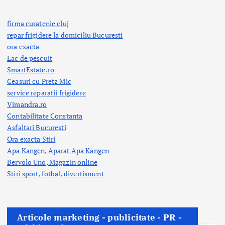
firma curatenie cluj
repar frigidere la domiciliu Bucuresti
ora exacta
Lac de pescuit
SmartEstate.ro
Ceasuri cu Pretz Mic
service reparatii frigidere
Vimandra.ro
Contabilitate Constanta
Asfaltari Bucuresti
Ora exacta Stiri
Apa Kangen, Aparat Apa Kangen
Bervolo Uno, Magazin online
Stiri sport, fotbal,
divertisment
Articole marketing - publicitate - PR -