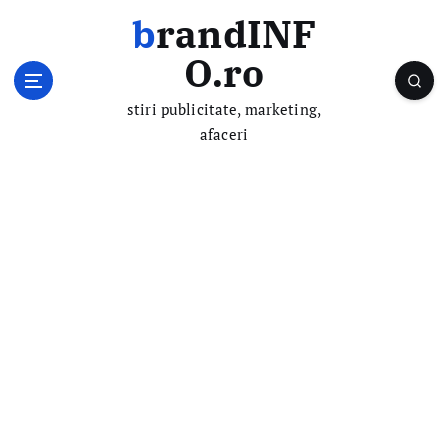
S
brandINF
k
i
O.ro
p
t
stiri publicitate, marketing,
o
afaceri
c
o
n
t
e
n
t