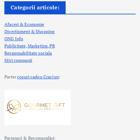
Categorii articole:
Afaceri & Economie
Divertisment & Shopping
ONG Info
Publicitate, Marketing, PR
Responsabilitate sociala
Stiri companii
Parter
cosuri cadou Craciun
:
Parteneri & Recomandări: