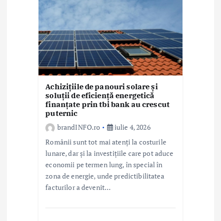
Achizițiile de panouri solare și
soluții de eficiență energetică
finanțate prin tbi bank au crescut
puternic
brandINFO.ro
iulie 4, 2026
Românii sunt tot mai atenți la costurile
lunare, dar și la investițiile care pot aduce
economii pe termen lung, în special în
zona de energie, unde predictibilitatea
facturilor a devenit…