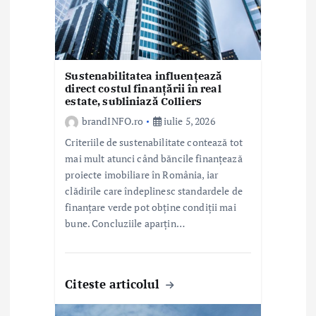
o
l
e
Sustenabilitatea influențează
direct costul finanțării în real
estate, subliniază Colliers
brandINFO.ro
iulie 5, 2026
Criteriile de sustenabilitate contează tot
mai mult atunci când băncile finanțează
proiecte imobiliare în România, iar
clădirile care îndeplinesc standardele de
finanțare verde pot obține condiții mai
bune. Concluziile aparțin…
Citeste articolul