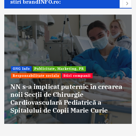
stiri brandINFO.ro:
Afaceri & Economie
Publicitate, Marketing, PR
Stiri companii
area
Eternal Beauty, fondată la Salont
aniversat 30 de ani în industria
frumuseții