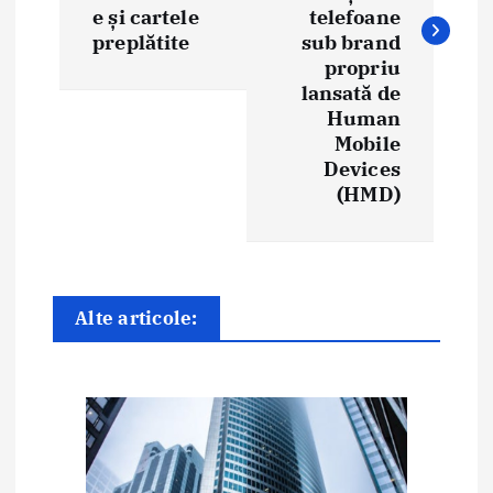
g
e și cartele
telefoane
preplătite
sub brand
a
propriu
lansată de
r
Human
e
Mobile
Devices
î
(HMD)
n
a
r
Alte articole:
t
i
c