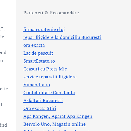
Parteneri & Recomandări:
t”,
firma curatenie cluj
fle
repar frigidere la domiciliu Bucuresti
ora exacta
rend
Lac de pescuit
cu
SmartEstate.ro
Ceasuri cu Pretz Mic
service reparatii frigidere
Vimandra.ro
etic
Contabilitate Constanta
Asfaltari Bucuresti
ul
Ora exacta Stiri
Apa Kangen, Aparat Apa Kangen
Bervolo Uno, Magazin online
vind