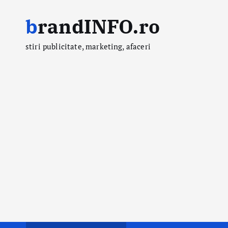
S
brandINFO.ro
k
i
stiri publicitate, marketing, afaceri
p
t
o
c
o
n
t
e
n
t