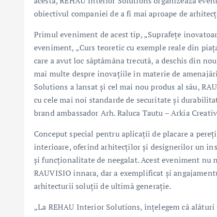
acesta, REHAU Interior Solutions organizează even
obiectivul companiei de a fi mai aproape de arhitecț
Primul eveniment de acest tip, „Suprafețe inovatoare 
eveniment, „Curs teoretic cu exemple reale din piața
care a avut loc săptămâna trecută, a deschis din nou p
mai multe despre inovațiile în materie de amenajări
Solutions a lansat și cel mai nou produs al său, RA
cu cele mai noi standarde de securitate și durabilit
brand ambassador Arh. Raluca Tautu – Arkia Creati
Conceput special pentru aplicații de placare a pere
interioare, oferind arhitecților și designerilor un i
și funcționalitate de neegalat. Acest eveniment nu n
RAUVISIO innara, dar a exemplificat și angajamentu
arhitecturii soluții de ultimă generație.
„La REHAU Interior Solutions, înțelegem că alături 