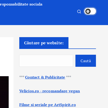
esponsabilitate sociala
Căutare pe website:
Caută
***
Contact & Publicitate
***
Velicios.ro - recomandare vegan
Filme si seriale pe ArtSpirit.ro