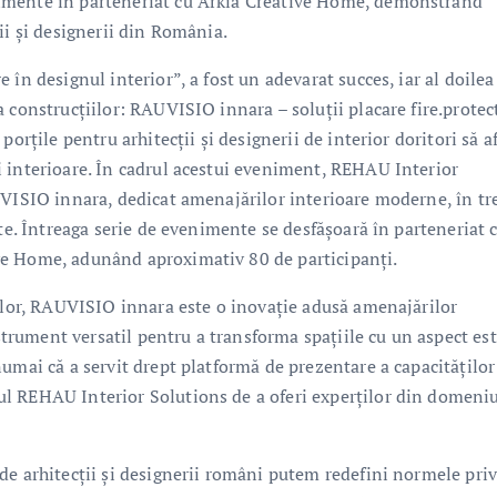
imente în parteneriat cu Arkia Creative Home, demonstrând
ii și designerii din România.
în designul interior”, a fost un adevarat succes, iar al doilea
 construcțiilor: RAUVISIO innara – soluții placare fire.protec
orțile pentru arhitecții și designerii de interior doritori să a
 interioare. În cadrul acestui eveniment, REHAU Interior
UVISIO innara, dedicat amenajărilor interioare moderne, în t
ate. Întreaga serie de evenimente se desfășoară în parteneriat 
ve Home, adunând aproximativ 80 de participanți.
ților, RAUVISIO innara este o inovație adusă amenajărilor
nstrument versatil pentru a transforma spațiile cu un aspect est
umai că a servit drept platformă de prezentare a capacităților
l REHAU Interior Solutions de a oferi experților din domeni
de arhitecții și designerii români putem redefini normele pri