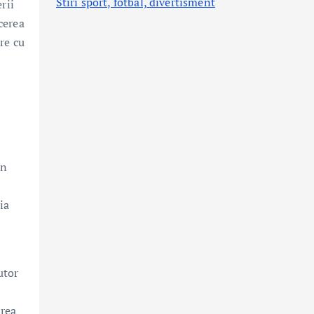
Stiri sport, fotbal,
divertisment
rii
cerea
re cu
un
ia
utor
area