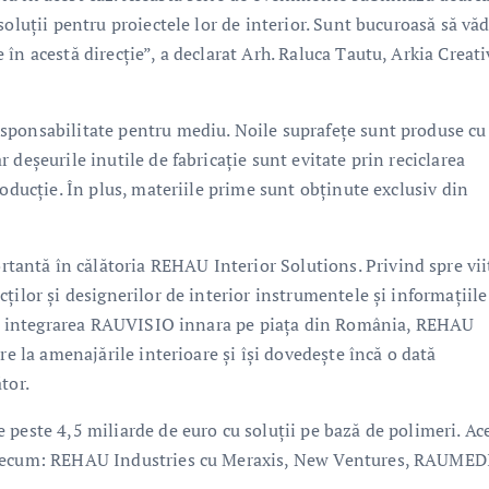
oluții pentru proiectele lor de interior. Sunt bucuroasă să văd
în acestă direcție”, a declarat Arh. Raluca Tautu, Arkia Creati
sponsabilitate pentru mediu. Noile suprafețe sunt produse cu
deșeurile inutile de fabricație sunt evitate prin reciclarea
roducție. În plus, materiile prime sunt obținute exclusiv din
ntă în călătoria REHAU Interior Solutions. Privind spre vii
ților și designerilor de interior instrumentele și informațiile
Prin integrarea RAUVISIO innara pe piața din România, REHAU
re la amenajările interioare și își dovedește încă o dată
tor.
 peste 4,5 miliarde de euro cu soluții pe bază de polimeri. Ac
 precum: REHAU Industries cu Meraxis, New Ventures, RAUMEDI