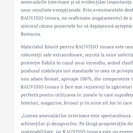
amenajările interioare și să evidențiăm importanța f
unor rezultate excepționale. Prin evenimentele desf
RAUVISIO innara, ne reafirmăm angajamentul de a le o
ajutorul cărora proiectele lor să depășească așteptă
Romania.
Materialul folosit pentru RAUVISIO innara este unul
robusteții sale extraordinare, rezistă la orice solicit
protecție fiabilă în cazul unui incendiu, având clasi
produsul stabilește noi standarde în ceea ce priveș
nou adaos format, aproape 100%, din componente mine
RAUVISIO innara îi face mai rezistenți la zgârieturi 
perfectă pentru utilizarea în zonele în care suprafeț
hoteluri, magazine, birouri și în orice alt loc în care
„Lumea amenajărilor interioare este spectaculoasă.
arhitecților și designerilor. Pe lângă proprietățile de
sustenabilitate, iar RAUVISIO innara este un exempl