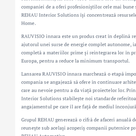
companiei de a oferi profesioniștilor cele mai bune s
REHAU Interior Solutions își concentrează resursele 
Home.
RAUVISIO innara este un produs creat în deplină re
ajutorul unei surse de energie complet autonome, iar 
completă a materiilor prime și reintegrarea lor în p
Europa, pentru a reduce la minimum transportul.
Lansarea RAUVISIO innara marchează o etapă importa
compania se angajează să ofere în continuare arhitec
care au nevoie pentru a da viață proiectelor lor. 
Interior Solutions stabilește noi standarde referitoa
angajamentul pe care îl are față de mediul înconjură
Grupul REHAU generează o cifră de afaceri anuală de
reunește sub același acoperiș companii puternice