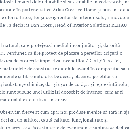
olosirii materialelor durabile și sustenabile în vederea obține
ășurate în parteneriat cu Arkia Creative Home și prin introdu
feri arhitecților și designerilor de interior soluții inovatoa
rile”, a declarat Dan Drosu, Head of Interior Solutions REHAU
 natural, care protejează mediul înconjurător și, datorită
ări. Versiunea sa fire.protect de placare a pereților asigură o
ficarea de protecție împotriva incendiilor A2-s1,d0. Astfel,
te materialele de construcție durabile având în compoziție sa 
rale și fibre naturale. De aceea, placarea pereților cu
și substanțe chimice, dar și ușor de curățat și reprezintă soluț
ele sunt supuse unei utilizări deosebit de intense, cum ar fi
 materialul este utilizat intensiv.
 Observăm frecvent cum apar noi produse menite să sară în aj
 design, un arhitect caută calitate, funcționalitate și
u în acest caz. Această serie de evenimente subliniază dedic