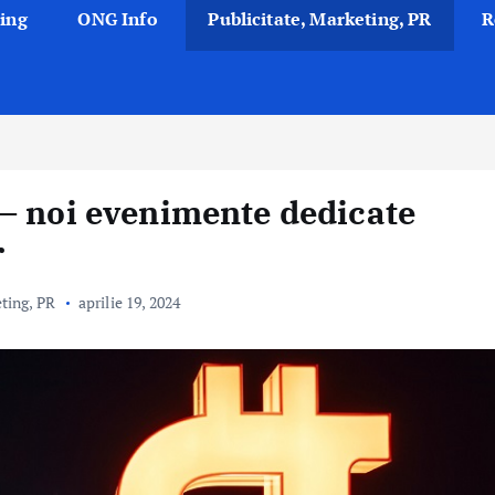
ing
ONG Info
Publicitate, Marketing, PR
R
– noi evenimente dedicate
r
eting, PR
aprilie 19, 2024