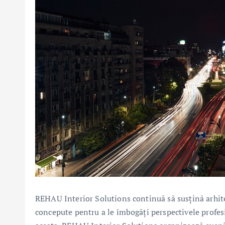
REHAU Interior Solutions continuă să susțină arhitec
concepute pentru a le îmbogăți perspectivele profesio