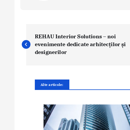
N
a
REHAU Interior Solutions – noi
v
evenimente dedicate arhitecților și
i
designerilor
g
a
r
e
Alte articole:
î
n
a
r
t
i