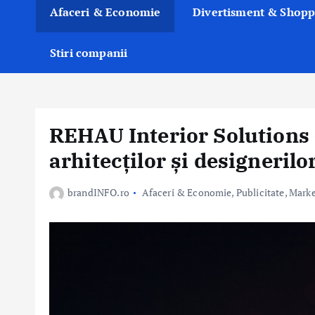
Afaceri & Economie
Divertisment & Shopp
Stiri companii
REHAU Interior Solutions 
arhitecților și designerilo
brandINFO.ro
Afaceri & Economie
,
Publicitate, Mark