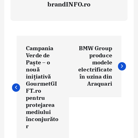
brandINFO.ro
N
Campania
BMW Group
a
Verde de
produce
Paște – o
modele
v
nouă
electrificate
i
inițiativă
în uzina din
GourmetGI
Araquari
g
FT.ro
pentru
a
protejarea
mediului
r
înconjurăto
e
r