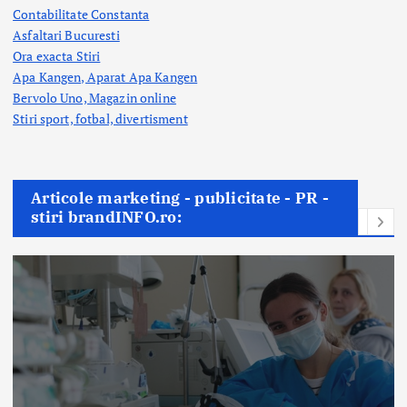
Contabilitate Constanta
Asfaltari Bucuresti
Ora exacta Stiri
Apa Kangen, Aparat Apa Kangen
Bervolo Uno, Magazin online
Stiri sport, fotbal,
divertisment
Articole marketing - publicitate - PR -
stiri brandINFO.ro: