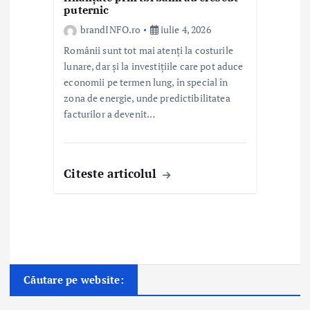
puternic
brandINFO.ro
iulie 4, 2026
Românii sunt tot mai atenți la costurile
lunare, dar și la investițiile care pot aduce
economii pe termen lung, în special în
zona de energie, unde predictibilitatea
facturilor a devenit…
Citeste articolul
Căutare pe website: