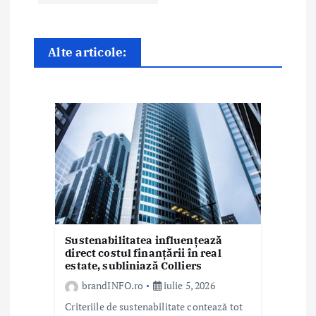
î
n
Alte articole:
a
r
t
i
c
o
l
Sustenabilitatea influențează
e
direct costul finanțării în real
estate, subliniază Colliers
brandINFO.ro
iulie 5, 2026
Criteriile de sustenabilitate contează tot