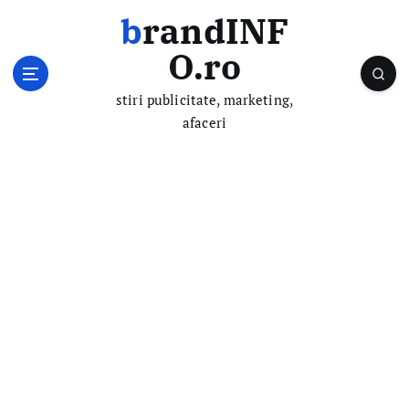
S
brandINF
k
i
O.ro
p
t
stiri publicitate, marketing,
o
afaceri
c
o
n
t
e
n
t