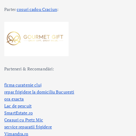
Parter
cosuri cadou Craciun
:
Parteneri & Recomandări:
firma curatenie cluj
repar frigidere la domiciliu Bucuresti
ora exacta
Lac de pescuit
SmartEstate.ro
Ceasuri cu Pretz Mic
service reparatii frigidere
Vimandra.ro