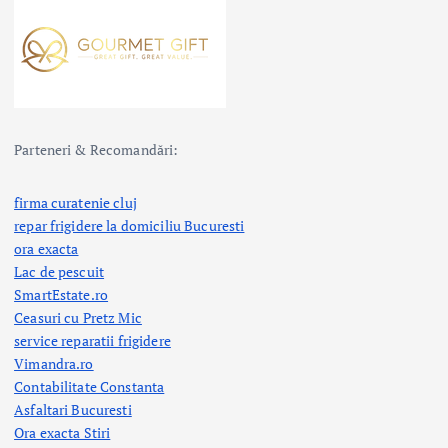
Parteneri & Recomandări:
firma curatenie cluj
repar frigidere la domiciliu Bucuresti
ora exacta
Lac de pescuit
SmartEstate.ro
Ceasuri cu Pretz Mic
service reparatii frigidere
Vimandra.ro
Contabilitate Constanta
Asfaltari Bucuresti
Ora exacta Stiri