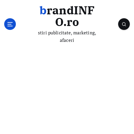
S
brandINF
k
i
O.ro
p
t
stiri publicitate, marketing,
o
afaceri
c
o
n
t
e
n
t