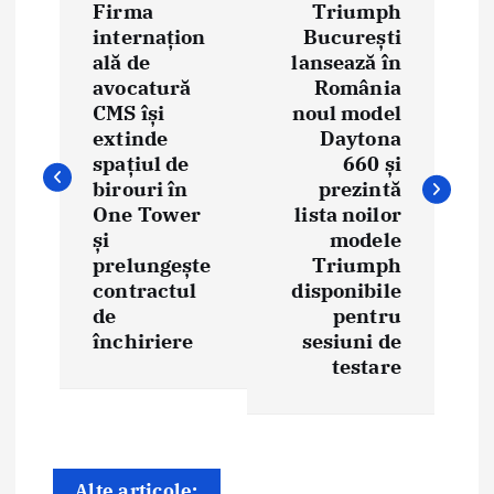
Firma
Triumph
a
internațion
București
ală de
lansează în
v
avocatură
România
i
CMS își
noul model
extinde
Daytona
g
spațiul de
660 și
birouri în
prezintă
a
One Tower
lista noilor
și
modele
r
prelungește
Triumph
e
contractul
disponibile
de
pentru
î
închiriere
sesiuni de
testare
n
a
r
Alte articole: