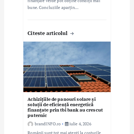
finanțare verde pot obține condiții mai
bune. Concluziile aparțin…
Citeste articolul
Achizițiile de panouri solare și
soluții de eficiență energetică
finanțate prin tbi bank au crescut
puternic
brandINFO.ro
iulie 4, 2026
Românii sunt tot mai atenți la costurile