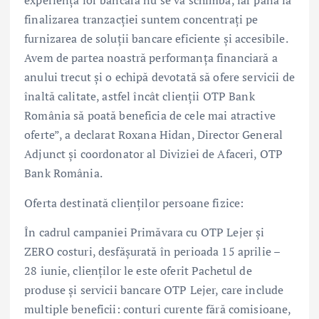
experiența lor bancară nu se va schimba, iar până la
finalizarea tranzacției suntem concentrați pe
furnizarea de soluții bancare eficiente și accesibile.
Avem de partea noastră performanța financiară a
anului trecut și o echipă devotată să ofere servicii de
înaltă calitate, astfel încât clienții OTP Bank
România să poată beneficia de cele mai atractive
oferte”, a declarat Roxana Hidan, Director General
Adjunct și coordonator al Diviziei de Afaceri, OTP
Bank România.
Oferta destinată clienților persoane fizice:
În cadrul campaniei Primăvara cu OTP Lejer și
ZERO costuri, desfășurată în perioada 15 aprilie –
28 iunie, clienților le este oferit Pachetul de
produse și servicii bancare OTP Lejer, care include
multiple beneficii: conturi curente fără comisioane,