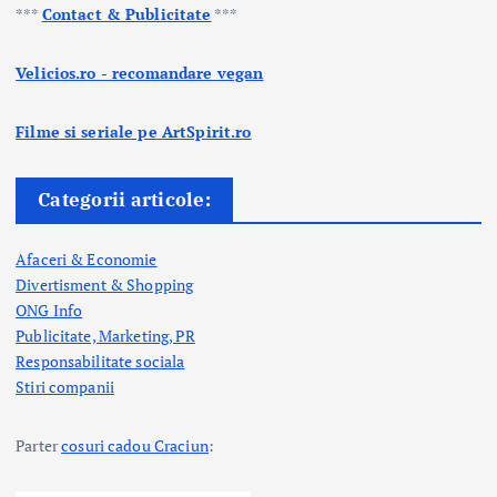
***
Contact & Publicitate
***
Velicios.ro - recomandare vegan
Filme si seriale pe ArtSpirit.ro
Categorii articole:
Afaceri & Economie
Divertisment & Shopping
ONG Info
Publicitate, Marketing, PR
Responsabilitate sociala
Stiri companii
Parter
cosuri cadou Craciun
: