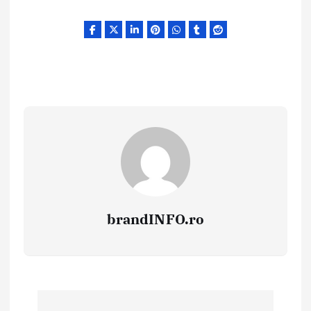
brandINFO.ro
N