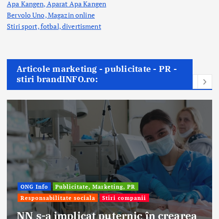
Apa Kangen, Aparat Apa Kangen
Bervolo Uno, Magazin online
Stiri sport, fotbal,
divertisment
Articole marketing - publicitate - PR -
stiri brandINFO.ro:
nii
Afaceri & Economie
Publicitate, Mar
Stiri companii
c în crearea