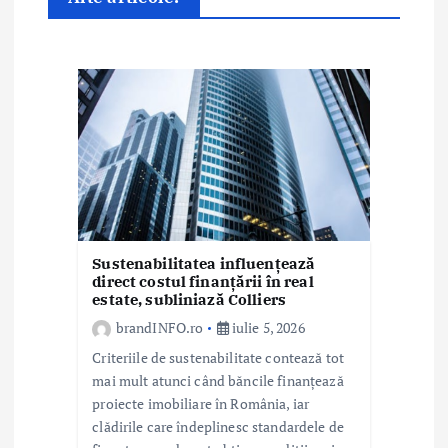
t
i
c
o
l
e
Sustenabilitatea influențează
direct costul finanțării în real
estate, subliniază Colliers
brandINFO.ro
iulie 5, 2026
Criteriile de sustenabilitate contează tot
mai mult atunci când băncile finanțează
proiecte imobiliare în România, iar
clădirile care îndeplinesc standardele de