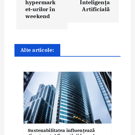
hypermark
Inteligența
a
et-urilor în
Artificială
weekend
r
e
î
Alte articole:
n
a
r
t
i
c
o
Sustenabilitatea influențează