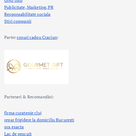
ONG Info
Publicitate, Marketing, PR
Responsabilitate sociala
Stiri companii
Parter
cosuri cadou Craciun
:
Parteneri & Recomandări:
firma curatenie cluj
repar frigidere la domiciliu Bucuresti
ora exacta
Lac de pescuit