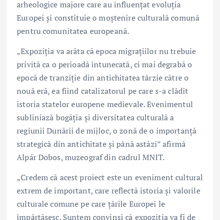
arheologice majore care au influențat evoluția
Europei și constituie o moștenire culturală comună
pentru comunitatea europeană.
„Expoziția va arăta că epoca migrațiilor nu trebuie
privită ca o perioadă întunecată, ci mai degrabă o
epocă de tranziție din antichitatea târzie către o
nouă eră, ea fiind catalizatorul pe care s-a clădit
istoria statelor europene medievale. Evenimentul
subliniază bogăția și diversitatea culturală a
regiunii Dunării de mijloc, o zonă de o importanță
strategică din antichitate și până astăzi” afirmă
Alpár Dobos, muzeograf din cadrul MNIT.
„Credem că acest proiect este un eveniment cultural
extrem de important, care reflectă istoria și valorile
culturale comune pe care țările Europei le
împărtășesc. Suntem convinși că expoziția va fi de