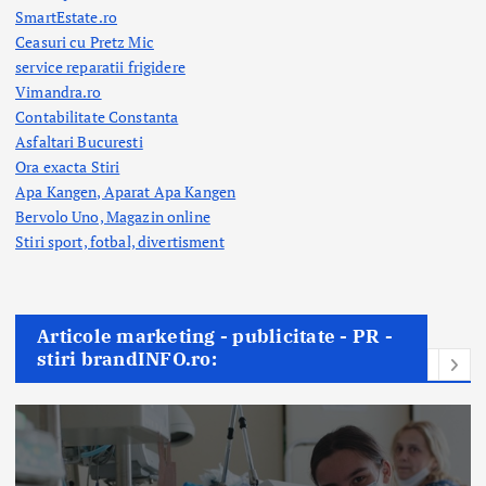
SmartEstate.ro
Ceasuri cu Pretz Mic
service reparatii frigidere
Vimandra.ro
Contabilitate Constanta
Asfaltari Bucuresti
Ora exacta Stiri
Apa Kangen, Aparat Apa Kangen
Bervolo Uno, Magazin online
Stiri sport, fotbal,
divertisment
Articole marketing - publicitate - PR -
stiri brandINFO.ro: