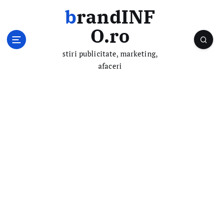
S
brandINF
k
i
O.ro
p
t
stiri publicitate, marketing,
o
afaceri
c
o
n
t
e
n
t