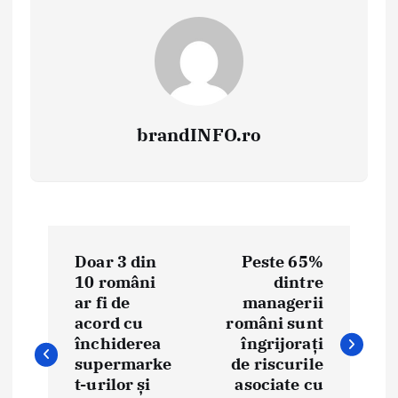
brandINFO.ro
N
Doar 3 din
Peste 65%
a
10 români
dintre
ar fi de
managerii
v
acord cu
români sunt
i
închiderea
îngrijorați
supermarke
de riscurile
g
t-urilor și
asociate cu