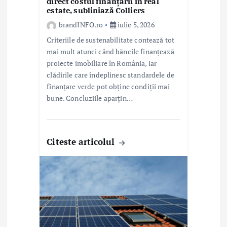
direct costul finanțării în real
l
estate, subliniază Colliers
e
brandINFO.ro
iulie 5, 2026
Criteriile de sustenabilitate contează tot
mai mult atunci când băncile finanțează
proiecte imobiliare în România, iar
clădirile care îndeplinesc standardele de
finanțare verde pot obține condiții mai
bune. Concluziile aparțin…
Citeste articolul