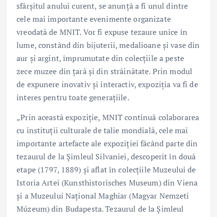
sfârșitul anului curent, se anunță a fi unul dintre
cele mai importante evenimente organizate
vreodată de MNIT. Vor fi expuse tezaure unice în
lume, constând din bijuterii, medalioane și vase din
aur și argint, împrumutate din colecțiile a peste
zece muzee din țară și din străinătate. Prin modul
de expunere inovativ și interactiv, expoziția va fi de
interes pentru toate generațiile.
„Prin această expoziție, MNIT continuă colaborarea
cu instituții culturale de talie mondială, cele mai
importante artefacte ale expoziției făcând parte din
tezaurul de la Șimleul Silvaniei, descoperit în două
etape (1797, 1889) și aflat în colecțiile Muzeului de
Istoria Artei (Kunsthistorisches Museum) din Viena
și a Muzeului Național Maghiar (Magyar Nemzeti
Múzeum) din Budapesta. Tezaurul de la Șimleul