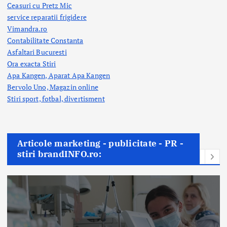
Ceasuri cu Pretz Mic
service reparatii frigidere
Vimandra.ro
Contabilitate Constanta
Asfaltari Bucuresti
Ora exacta Stiri
Apa Kangen, Aparat Apa Kangen
Bervolo Uno, Magazin online
Stiri sport, fotbal,
divertisment
Articole marketing - publicitate - PR -
stiri brandINFO.ro: