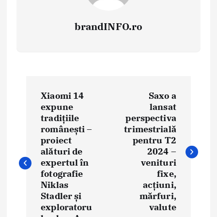
brandINFO.ro
N
Xiaomi 14
Saxo a
a
expune
lansat
tradițiile
perspectiva
v
românești –
trimestrială
i
proiect
pentru T2
alături de
2024 –
g
expertul în
venituri
fotografie
fixe,
a
Niklas
acțiuni,
Stadler și
mărfuri,
r
exploratoru
valute