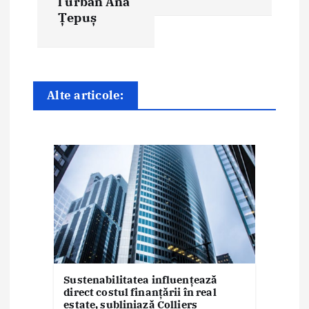
e
l urban Ana
Țepuș
î
n
a
Alte articole:
r
t
i
c
o
l
e
Sustenabilitatea influențează
direct costul finanțării în real
estate, subliniază Colliers