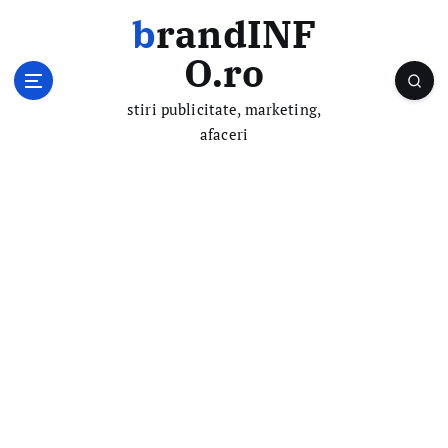
S
brandINF
k
i
O.ro
p
t
stiri publicitate, marketing,
o
afaceri
c
o
n
t
e
n
t