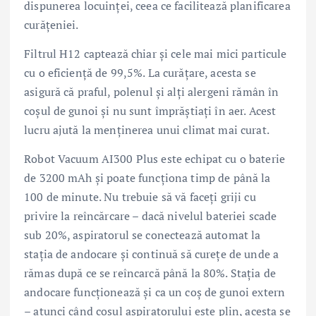
dispunerea locuinței, ceea ce facilitează planificarea
curățeniei.
Filtrul H12 captează chiar și cele mai mici particule
cu o eficiență de 99,5%. La curățare, acesta se
asigură că praful, polenul și alți alergeni rămân în
coșul de gunoi și nu sunt împrăștiați în aer. Acest
lucru ajută la menținerea unui climat mai curat.
Robot Vacuum AI300 Plus este echipat cu o baterie
de 3200 mAh și poate funcționa timp de până la
100 de minute. Nu trebuie să vă faceți griji cu
privire la reîncărcare – dacă nivelul bateriei scade
sub 20%, aspiratorul se conectează automat la
stația de andocare și continuă să curețe de unde a
rămas după ce se reîncarcă până la 80%. Stația de
andocare funcționează și ca un coș de gunoi extern
– atunci când coșul aspiratorului este plin, acesta se