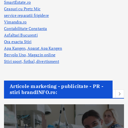
SmartEstate.ro
Ceasuri cu Pretz Mic
service reparatii frigidere
Vimandra.ro
Contabilitate Constanta
Asfaltari Bucuresti
Ora exacta Stiri
Apa Kangen, Aparat Apa Kangen
Bervolo Uno, Magazin online
Stiri sport, fotbal,
divertisment
Articole marketing - publicitate - PR -
stiri brandINFO.ro: