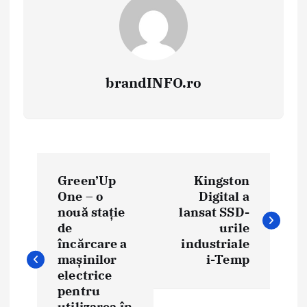
brandINFO.ro
N
Green’Up
Kingston
a
One – o
Digital a
nouă stație
lansat SSD-
v
de
urile
i
încărcare a
industriale
mașinilor
i-Temp
g
electrice
pentru
a
utilizarea în