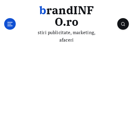
S
brandINF
k
i
O.ro
p
t
stiri publicitate, marketing,
o
afaceri
c
o
n
t
e
n
t