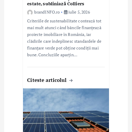
estate, subliniază Colliers
e
brandINFO.ro
iulie 5, 2026
Criteriile de sustenabilitate contează tot
mai mult atunci când băncile finanțează
proiecte imobiliare în România, iar
clădirile care îndeplinesc standardele de
finanțare verde pot obține condiții mai
bune. Concluziile aparțin…
Citeste articolul